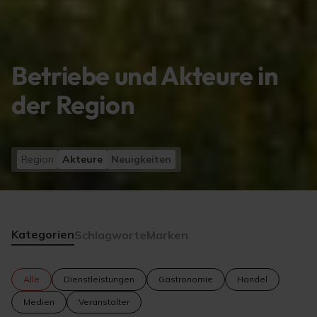
Betriebe und Akteure in
der Region
Region
Akteure
Neuigkeiten
Kategorien
Schlagworte
Marken
Alle
Dienstleistungen
Gastronomie
Handel
Medien
Veranstalter