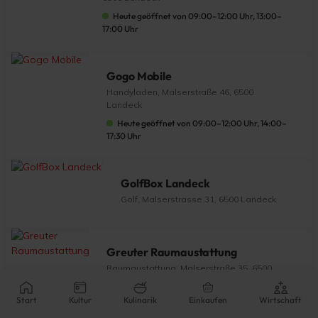
Heute geöffnet von 09:00–12:00 Uhr, 13:00–
17:00 Uhr
Gogo Mobile
Handyladen, Malserstraße 46, 6500
Landeck
Heute geöffnet von 09:00–12:00 Uhr, 14:00–
17:30 Uhr
GolfBox Landeck
Golf, Malserstrasse 31, 6500 Landeck
Greuter Raumaustattung
Raumaustattung, Malserstraße 35, 6500
Landeck
Heute geöffnet von 09:00–12:00 Uhr, 14:00–
Start
Kultur
Kulinarik
Einkaufen
Wirtschaft
18:00 Uhr