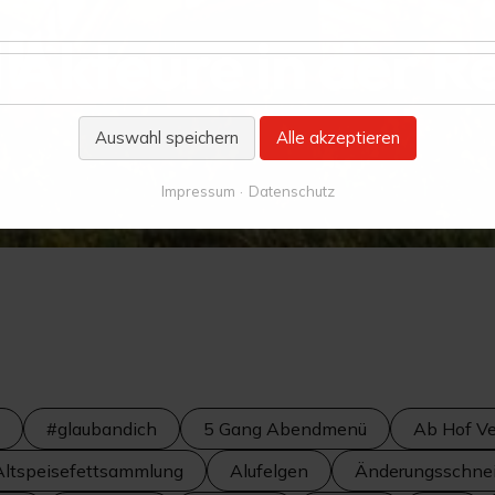
 Akteure in der R
Auswahl speichern
Alle akzeptieren
Impressum
Datenschutz
#glaubandich
5 Gang Abendmenü
Ab Hof Ve
Altspeisefettsammlung
Alufelgen
Änderungsschnei