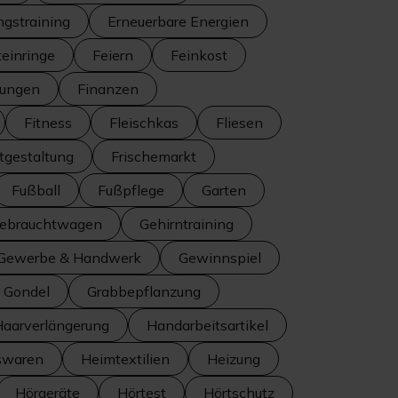
ngstraining
Erneuerbare Energien
teinringe
Feiern
Feinkost
tungen
Finanzen
Fitness
Fleischkas
Fliesen
itgestaltung
Frischemarkt
Fußball
Fußpflege
Garten
ebrauchtwagen
Gehirntraining
Gewerbe & Handwerk
Gewinnspiel
Gondel
Grabbepflanzung
Haarverlängerung
Handarbeitsartikel
swaren
Heimtextilien
Heizung
Hörgeräte
Hörtest
Hörtschutz