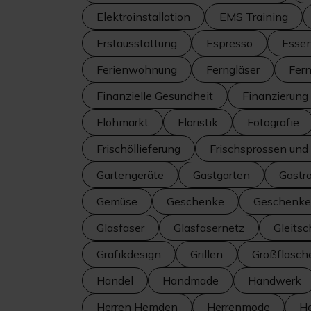
Elektroinstallation
EMS Training
Erstausstattung
Espresso
Esse
Ferienwohnung
Ferngläser
Fer
Finanzielle Gesundheit
Finanzierung
Flohmarkt
Floristik
Fotografie
Frischöllieferung
Frischsprossen un
Gartengeräte
Gastgarten
Gastr
Gemüse
Geschenke
Geschenke
Glasfaser
Glasfasernetz
Gleitsc
Grafikdesign
Grillen
Großflasch
Handel
Handmade
Handwerk
Herren Hemden
Herrenmode
H