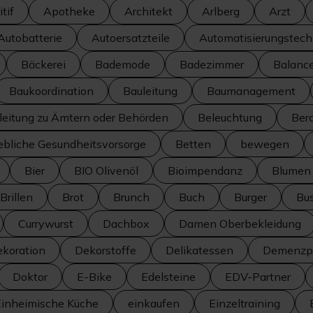
tif
Apotheke
Architekt
Arlberg
Arzt
Autobatterie
Autoersatzteile
Automatisierungstech
Bäckerei
Bademode
Badezimmer
Balanc
Baukoordination
Bauleitung
Baumanagement
leitung zu Ämtern oder Behörden
Beleuchtung
Ber
iebliche Gesundheitsvorsorge
Betten
bewegen
Bier
BIO Olivenöl
Bioimpendanz
Blumen
Brillen
Brot
Brunch
Buch
Burger
Bus
Currywurst
Dachbox
Damen Oberbekleidung
koration
Dekorstoffe
Delikatessen
Demenzpr
Doktor
E-Bike
Edelsteine
EDV-Partner
Einheimische Küche
einkaufen
Einzeltraining