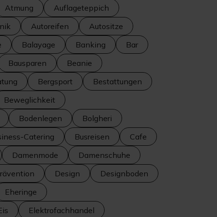
Atmung
Auflageteppich
nik
Autoreifen
Autositze
e
Balayage
Banking
Bar
Bausparen
Beanie
atung
Bergsport
Bestattungen
Beweglichkeit
Bodenlegen
Bolgheri
iness-Catering
Busreisen
Cafe
Damenmode
Damenschuhe
ävention
Design
Designboden
Eheringe
Eis
Elektrofachhandel