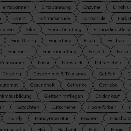
entspannen
Entspannung
Enzyme
Ernähru
n
Event
Fahrradservice
Fahrschule
Farbs
nsehen
Film
Finanzberatung
Finanzdienstleis
Fine Dining
Fingerfood
Fisch
Fischerei
Frauenarzt
Frauenberatung
Freizeit
Freize
d Keimsamen
Frisör
Frühstück
Führerschein
o-Catering
Gastronimie & Tourismus
Gebäck
G
automat
Gesundheit
Getränke
Getriebe
hirmausbildung
Gleitschirmfliegen
Goldankauf
en
Gutachten
Gutscheine
Haare färben
Handy
Handyreparatur
Hauben
Haushalt
errenschuhe
Hifi
Hochzeit
Holz
Honig