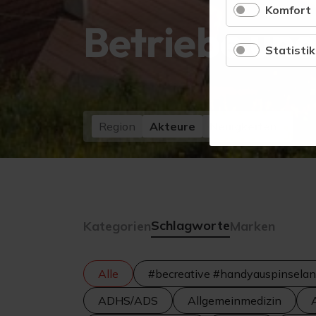
Komfort
Betriebe und
Statistik
Region
Akteure
Neuigkeiten
Schlagworte
Kategorien
Marken
Alle
#becreative #handyauspinselan
ADHS/ADS
Allgemeinmedizin