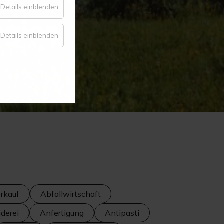
für
Details einblenden
egion
Komfort
für
Details einblenden
Statistik
rkauf
Abfallwirtschaft
derei
Anfertigung
Antipasti