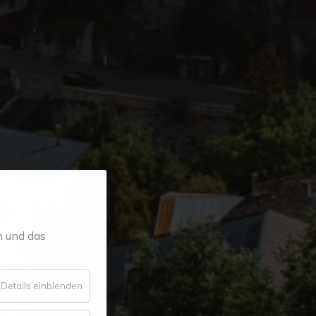
n und das
für
Details einblenden
Essenziell