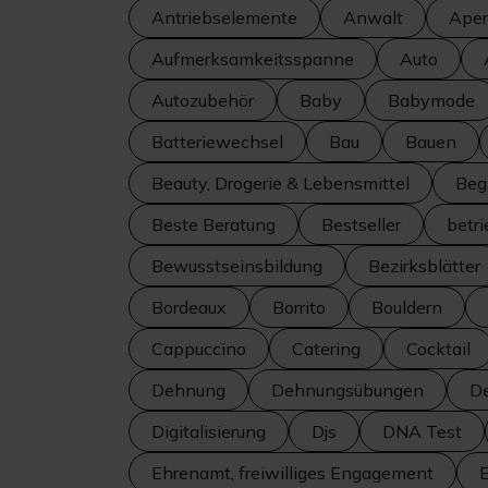
Antriebselemente
Anwalt
Aperi
Aufmerksamkeitsspanne
Auto
Autozubehör
Baby
Babymode
Batteriewechsel
Bau
Bauen
Beauty, Drogerie & Lebensmittel
Beg
Beste Beratung
Bestseller
betr
Bewusstseinsbildung
Bezirksblätter
Bordeaux
Borrito
Bouldern
Cappuccino
Catering
Cocktail
Dehnung
Dehnungsübungen
De
Digitalisierung
Djs
DNA Test
Ehrenamt, freiwilliges Engagement