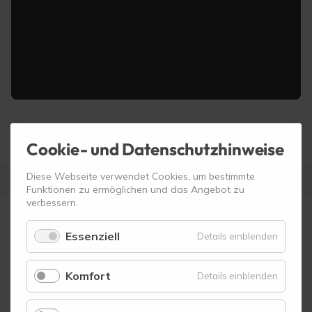
Cookie- und Datenschutzhinweise
Diese Webseite verwendet Cookies, um bestimmte
Funktionen zu ermöglichen und das Angebot zu
verbessern.
Essenziell
für
Details einblenden
Vielen Dank an unsere Ermöglicher:
Essenzie
Komfort
für
Details einblenden
Komfort