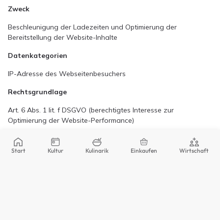
Zweck
Beschleunigung der Ladezeiten und Optimierung der
Bereitstellung der Website-Inhalte
Datenkategorien
IP-Adresse des Webseitenbesuchers
Rechtsgrundlage
Art. 6 Abs. 1 lit. f DSGVO (berechtigtes Interesse zur
Optimierung der Website-Performance)
Betroffene
Start
Kultur
Kulinarik
Einkaufen
Wirtschaft
Webseitenbesucher
Empfänger
Für die Verarbeitung Ihrer Daten setzen wir sorgfältig
ausgewählte Auftragsverarbeiter ein, mit denen wir einen
Auftragsverarbeitungsvertrag (AVV) gemäß Art. 28 DSGVO