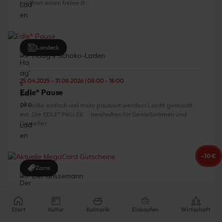
eröffnet einen freien B ...
Landeck
Haag's Schoko-Laden
25.04.2025 - 31.08.2026 | 08:00 - 18:00
Edle* Pause
Es sollte einfach viel mehr pausiert werden! Leicht gemacht
mit: Die EDLE* PAU SE … Innehalten für Genießerinnen und
Genießer.
-10 €
Zams
Der Grissemann
03.08.2026 - 31.08.2026 | 08:00 - 18:30
Start
Kultur
Kulinarik
Einkaufen
Wirtschaft
Aktuelle MegaCard Gutscheine