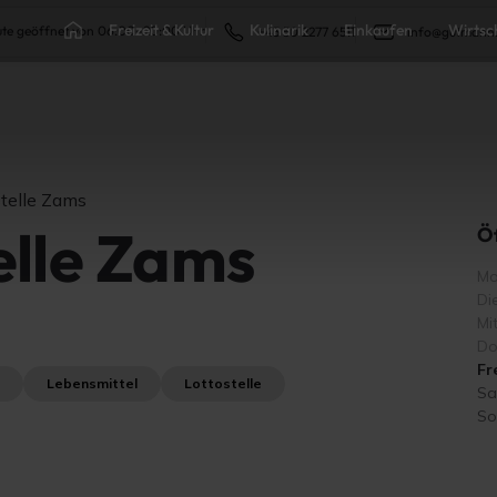
Freizeit & Kultur
Kulinarik
Einkaufen
Wirtsc
te geöffnet von 06:00–20:00 Uhr
+43 50 2277 6511
info@gutmann
telle Zams
elle Zams
Ö
Mo
Di
Mi
Do
Fr
Lebensmittel
Lottostelle
Sa
So