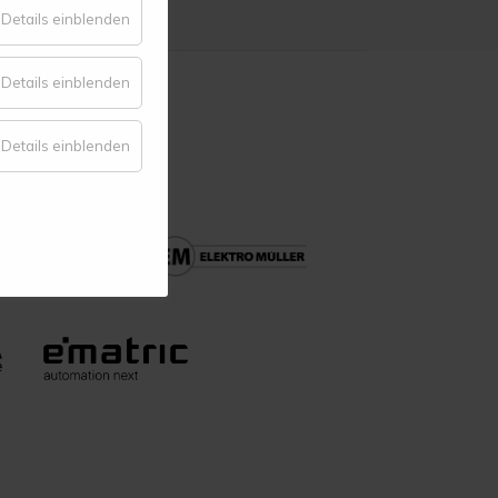
für
Details einblenden
Essenziell
für
Details einblenden
Komfort
für
Details einblenden
Statistik