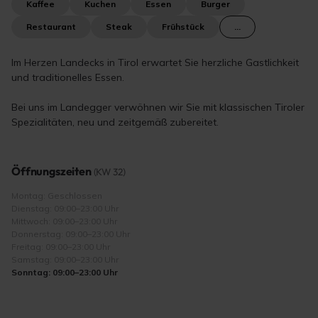
Kaffee
Kuchen
Essen
Burger
Restaurant
Steak
Frühstück
...
Im Herzen Landecks in Tirol erwartet Sie herzliche Gastlichkeit
und traditionelles Essen.
Bei uns im Landegger verwöhnen wir Sie mit klassischen Tiroler
Spezialitäten, neu und zeitgemäß zubereitet.
Öffnungszeiten
(KW 32)
Montag: Geschlossen
Dienstag: 09:00–23:00 Uhr
Mittwoch: 09:00–23:00 Uhr
Donnerstag: 09:00–23:00 Uhr
Freitag: 09:00–23:00 Uhr
Samstag: 09:00–23:00 Uhr
Sonntag: 09:00–23:00 Uhr