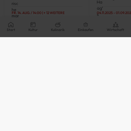
FR. 14. AUG. / 14:00
| + 12 WEITERE
04.11.2025 - 01.09.202
Frischemarkt in Landeck
Schokolade des 
Graue
Jeden Freitag findet in der Malserstraße
Start
Kultur
Kulinarik
Einkaufen
Wirtschaft
in Landeck ab 09:00 Uhr der Frischemarkt
Unsere Schokolade
statt.
Alle Angebote