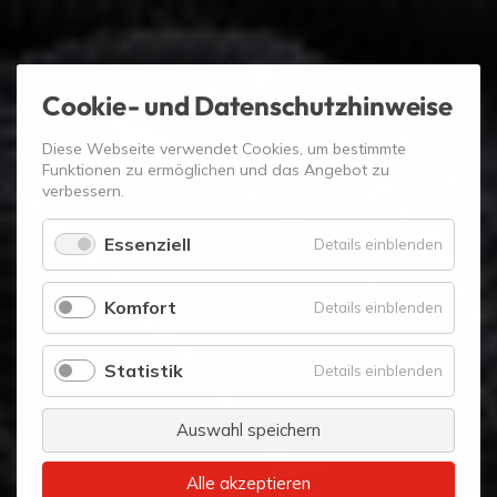
Cookie- und Datenschutzhinweise
Diese Webseite verwendet Cookies, um bestimmte
Funktionen zu ermöglichen und das Angebot zu
verbessern.
Essenziell
für
Details einblenden
Essenzie
Komfort
für
Details einblenden
Komfort
Statistik
für
Details einblenden
Statistik
Auswahl speichern
Alle akzeptieren