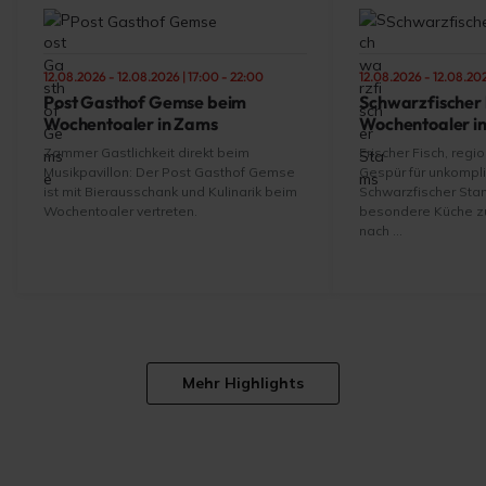
Post Gasthof Gemse
Schwarzfisch
12.08.2026 - 12.08.2026 | 17:00 - 22:00
12.08.2026 - 12.08.202
Post Gasthof Gemse beim
Schwarzfischer
Wochentoaler in Zams
Wochentoaler i
Zammer Gastlichkeit direkt beim
Frischer Fisch, regi
Musikpavillon: Der Post Gasthof Gemse
Gespür für unkompli
ist mit Bierausschank und Kulinarik beim
Schwarzfischer Sta
Wochentoaler vertreten.
besondere Küche z
nach ...
Mehr Highlights