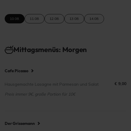
10.08.
11.08.
12.08.
13.08.
14.08.
Mittagsmenüs: Morgen
Cafe Picasso
€ 9,00
Hausgemachte Lasagne mit Parmesan und Salat
Preis immer 9€, große Portion für 10€
Der Grissemann