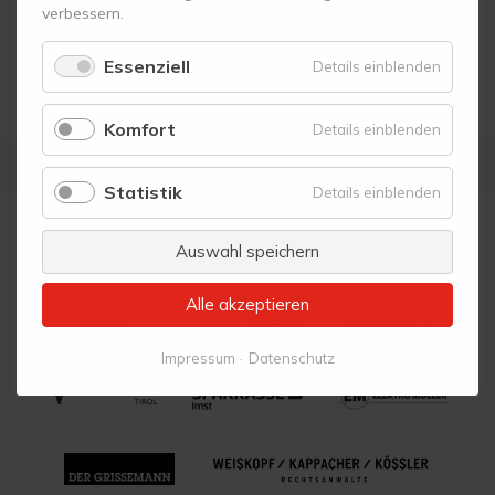
verbessern.
Essenziell
für
Details einblenden
Essenzie
Komfort
für
Details einblenden
Komfort
Statistik
für
Details einblenden
Statistik
Auswahl speichern
Vielen Dank an unsere Ermöglicher:
Alle akzeptieren
Impressum
Datenschutz