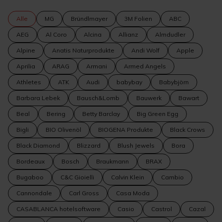
Alle
MG
Bründlmayer
3M Folien
ABC
AEG
Al Coro
Alcina
Allianz
Almdudler
Alpine
Anatis Naturprodukte
Andi Wolf
Apple
Aprilia
ARAG
Armani
Armed Angels
Athletes
ATK
Audi
babybay
Babybjörn
Barbara Lebek
Bausch&Lomb
Bauwerk
Bawart
Beal
Bering
Betty Barclay
Big Green Egg
Bigli
BIO Olivenöl
BIOGENA Produkte
Black Crows
Black Diamond
Blizzard
Blush Jewels
Bora
Bordeaux
Bosch
Braukmann
BRAX
Bugaboo
C&C Gioielli
Calvin Klein
Cambio
Cannondale
Carl Gross
Casa Moda
CASABLANCA hotelsoftware
Casio
Castrol
Cazal