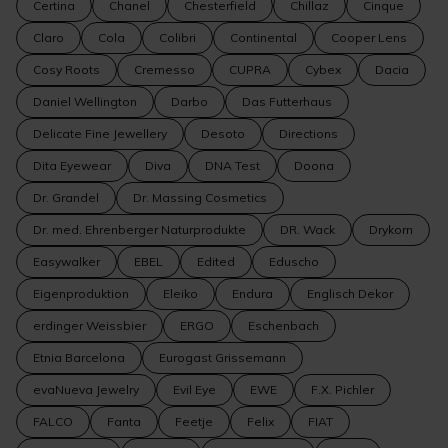
Certina
Chanel
Chesterfield
Chillaz
Cinque
Claro
Cola
Colibri
Continental
Cooper Lens
Cosy Roots
Cremesso
CUPRA
Cybex
Dacia
Daniel Wellington
Darbo
Das Futterhaus
Delicate Fine Jewellery
Desoto
Directions
Dita Eyewear
Diva
DNA Test
Doona
Dr. Grandel
Dr. Massing Cosmetics
Dr. med. Ehrenberger Naturprodukte
DR. Wack
Drykorn
Easywalker
EBEL
Edited
Eduscho
Eigenproduktion
Eleiko
Endura
Englisch Dekor
erdinger Weissbier
ERGO
Eschenbach
Etnia Barcelona
Eurogast Grissemann
evaNueva Jewelry
Evil Eye
EWE
F.X. Pichler
FALCO
Fanta
Feetje
Felix
FIAT