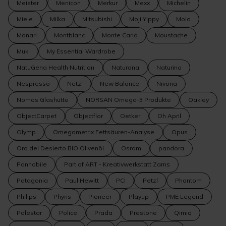
Meister
Menicon
Merkur
Mexx
Michelin
Miele
Milka
Mitsubishi
Moji Yippy
Molo
Monari
Montblanc
Monte Carlo
Moustache
Muki
My Essential Wardrobe
NatuGena Health Nutrition
Naturana
Naturino
Nespresso
Netzl
New Balance
Nivona
Nomos Glashütte
NORSAN Omega-3 Produkte
Oakley
ObjectCarpet
Objectflor
Oetker
Oh April
Olymp
Omegametrix Fettsäuren-Analyse
Opus
Oro del Desierto BIO Olivenöl
Osram
pandora
Pannobile
Part of ART - Kreativwerkstatt Zams
Patagonia
Paul Hewitt
PCI
Petzl
Phantom
Philips
Phyris
Pioneer
Playup
PME Legend
Polestar
Police
Prada
Prestone
Qimiq