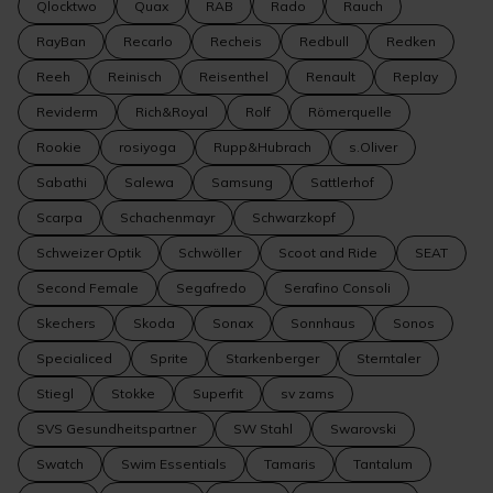
Qlocktwo
Quax
RAB
Rado
Rauch
RayBan
Recarlo
Recheis
Redbull
Redken
Reeh
Reinisch
Reisenthel
Renault
Replay
Reviderm
Rich&Royal
Rolf
Römerquelle
Rookie
rosiyoga
Rupp&Hubrach
s.Oliver
Sabathi
Salewa
Samsung
Sattlerhof
Scarpa
Schachenmayr
Schwarzkopf
Schweizer Optik
Schwöller
Scoot and Ride
SEAT
Second Female
Segafredo
Serafino Consoli
Skechers
Skoda
Sonax
Sonnhaus
Sonos
Specialiced
Sprite
Starkenberger
Sterntaler
Stiegl
Stokke
Superfit
sv zams
SVS Gesundheitspartner
SW Stahl
Swarovski
Swatch
Swim Essentials
Tamaris
Tantalum