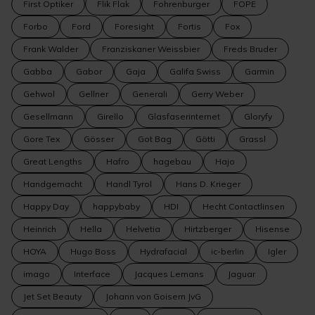
First Optiker
Flik Flak
Fohrenburger
FOPE
Forbo
Ford
Foresight
Fortis
Fox
Frank Walder
Franziskaner Weissbier
Freds Bruder
Gabba
Gabor
Gaja
Galifa Swiss
Garmin
Gehwol
Gellner
Generali
Gerry Weber
Gesellmann
Girello
Glasfaserinternet
Gloryfy
Gore Tex
Gösser
Got Bag
Götti
Grassl
Great Lengths
Hafro
hagebau
Hajo
Handgemacht
Handl Tyrol
Hans D. Krieger
Happy Day
happybaby
HDI
Hecht Contactlinsen
Heinrich
Hella
Helvetia
Hirtzberger
Hisense
HOYA
Hugo Boss
Hydrafacial
ic-berlin
Igler
imago
Interface
Jacques Lemans
Jaguar
Jet Set Beauty
Johann von Goisern JvG