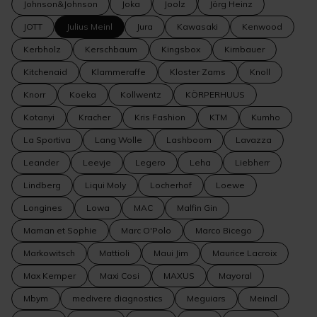
Johnson&Johnson
Joka
Joolz
Jörg Heinz
JOTT
Julius Meinl
Jura
Kawasaki
Kenwood
Kerbholz
Kerschbaum
Kingsbox
Kirnbauer
Kitchenaid
Klammeraffe
Kloster Zams
Knoll
Knorr
Koeka
Kollwentz
KÖRPERHUUS
Kotanyi
Kracher
Kris Fashion
KTM
Kumho
La Sportiva
Lang Wolle
Lashboom
Lavazza
Leander
Leevje
Legero
Leha
Liebherr
Lindberg
Liqui Moly
Locherhof
Loewe
Longines
Lowa
MAC
Malfin Gin
Maman et Sophie
Marc O'Polo
Marco Bicego
Markowitsch
Mattioli
Maui Jim
Maurice Lacroix
Max Kemper
Maxi Cosi
MAXUS
Mayoral
Mbym
medivere diagnostics
Meguiars
Meindl