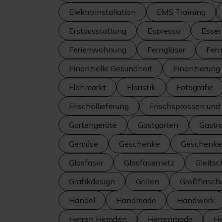
Elektroinstallation
EMS Training
Erstausstattung
Espresso
Esse
Ferienwohnung
Ferngläser
Fer
Finanzielle Gesundheit
Finanzierung
Flohmarkt
Floristik
Fotografie
Frischöllieferung
Frischsprossen un
Gartengeräte
Gastgarten
Gastr
Gemüse
Geschenke
Geschenke
Glasfaser
Glasfasernetz
Gleitsc
Grafikdesign
Grillen
Großflasch
Handel
Handmade
Handwerk
Herren Hemden
Herrenmode
H