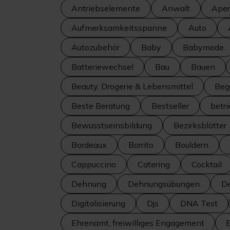
Antriebselemente
Anwalt
Aperi
Aufmerksamkeitsspanne
Auto
Autozubehör
Baby
Babymode
Batteriewechsel
Bau
Bauen
Beauty, Drogerie & Lebensmittel
Beg
Beste Beratung
Bestseller
betr
Bewusstseinsbildung
Bezirksblätter
Bordeaux
Borrito
Bouldern
Cappuccino
Catering
Cocktail
Dehnung
Dehnungsübungen
De
Digitalisierung
Djs
DNA Test
Ehrenamt, freiwilliges Engagement