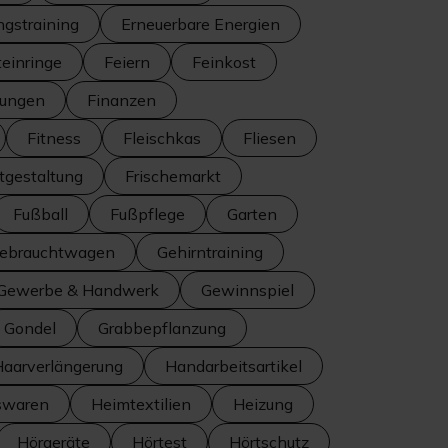
ngstraining
Erneuerbare Energien
teinringe
Feiern
Feinkost
tungen
Finanzen
Fitness
Fleischkas
Fliesen
itgestaltung
Frischemarkt
Fußball
Fußpflege
Garten
ebrauchtwagen
Gehirntraining
Gewerbe & Handwerk
Gewinnspiel
Gondel
Grabbepflanzung
Haarverlängerung
Handarbeitsartikel
swaren
Heimtextilien
Heizung
Hörgeräte
Hörtest
Hörtschutz