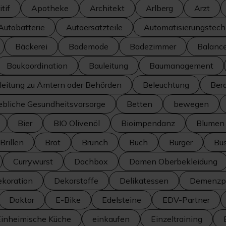
tif
Apotheke
Architekt
Arlberg
Arzt
Autobatterie
Autoersatzteile
Automatisierungstech
Bäckerei
Bademode
Badezimmer
Balanc
Baukoordination
Bauleitung
Baumanagement
leitung zu Ämtern oder Behörden
Beleuchtung
Ber
iebliche Gesundheitsvorsorge
Betten
bewegen
Bier
BIO Olivenöl
Bioimpendanz
Blumen
Brillen
Brot
Brunch
Buch
Burger
Bus
Currywurst
Dachbox
Damen Oberbekleidung
koration
Dekorstoffe
Delikatessen
Demenzpr
Doktor
E-Bike
Edelsteine
EDV-Partner
Einheimische Küche
einkaufen
Einzeltraining