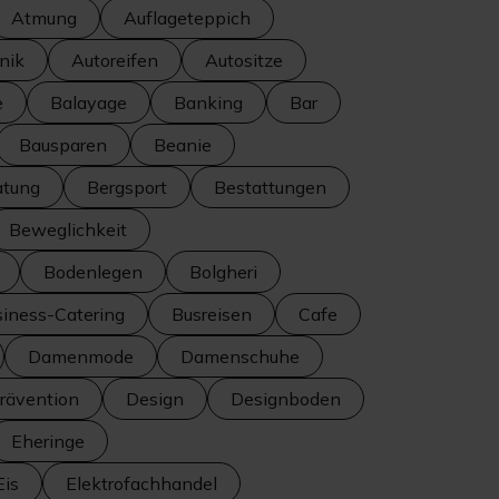
Atmung
Auflageteppich
nik
Autoreifen
Autositze
e
Balayage
Banking
Bar
Bausparen
Beanie
atung
Bergsport
Bestattungen
Beweglichkeit
Bodenlegen
Bolgheri
iness-Catering
Busreisen
Cafe
Damenmode
Damenschuhe
ävention
Design
Designboden
Eheringe
Eis
Elektrofachhandel