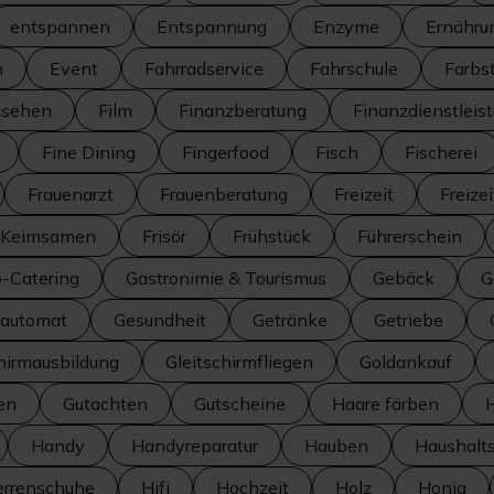
entspannen
Entspannung
Enzyme
Ernähru
n
Event
Fahrradservice
Fahrschule
Farbs
nsehen
Film
Finanzberatung
Finanzdienstleis
Fine Dining
Fingerfood
Fisch
Fischerei
Frauenarzt
Frauenberatung
Freizeit
Freize
d Keimsamen
Frisör
Frühstück
Führerschein
o-Catering
Gastronimie & Tourismus
Gebäck
G
automat
Gesundheit
Getränke
Getriebe
hirmausbildung
Gleitschirmfliegen
Goldankauf
en
Gutachten
Gutscheine
Haare färben
Handy
Handyreparatur
Hauben
Haushalt
errenschuhe
Hifi
Hochzeit
Holz
Honig