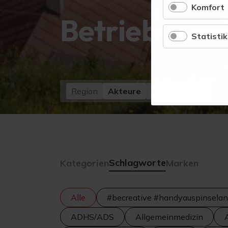
Komfort
Betriebe und
Statistik
Region
Akteure
Neuigkeiten
Schlagworte
Kategorien
Marken
Alle
#becreative #handyauspinselan
ADHS/ADS
Allgemeinmedizin