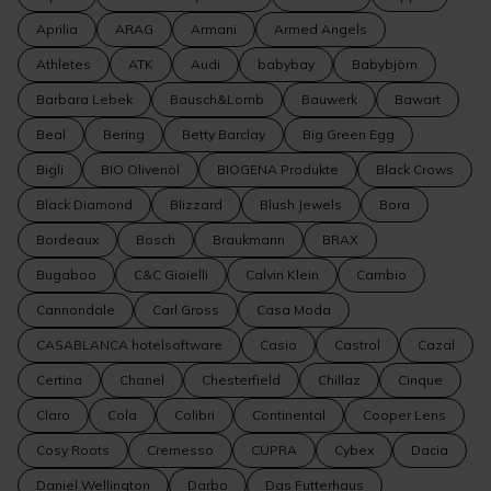
Aprilia
ARAG
Armani
Armed Angels
Athletes
ATK
Audi
babybay
Babybjörn
Barbara Lebek
Bausch&Lomb
Bauwerk
Bawart
Beal
Bering
Betty Barclay
Big Green Egg
Bigli
BIO Olivenöl
BIOGENA Produkte
Black Crows
Black Diamond
Blizzard
Blush Jewels
Bora
Bordeaux
Bosch
Braukmann
BRAX
Bugaboo
C&C Gioielli
Calvin Klein
Cambio
Cannondale
Carl Gross
Casa Moda
CASABLANCA hotelsoftware
Casio
Castrol
Cazal
Certina
Chanel
Chesterfield
Chillaz
Cinque
Claro
Cola
Colibri
Continental
Cooper Lens
Cosy Roots
Cremesso
CUPRA
Cybex
Dacia
Daniel Wellington
Darbo
Das Futterhaus