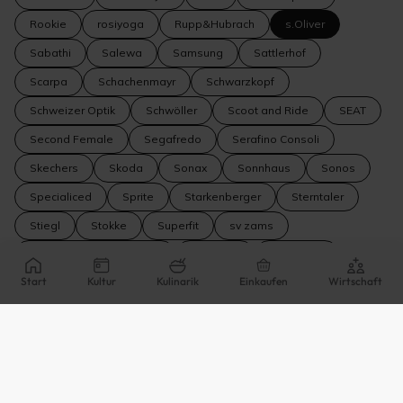
Rookie
rosiyoga
Rupp&Hubrach
s.Oliver
Sabathi
Salewa
Samsung
Sattlerhof
Scarpa
Schachenmayr
Schwarzkopf
Schweizer Optik
Schwöller
Scoot and Ride
SEAT
Second Female
Segafredo
Serafino Consoli
Skechers
Skoda
Sonax
Sonnhaus
Sonos
Specialiced
Sprite
Starkenberger
Sterntaler
Stiegl
Stokke
Superfit
sv zams
SVS Gesundheitspartner
SW Stahl
Swarovski
Start
Kultur
Kulinarik
Einkaufen
Wirtschaft
Swatch
Swim Essentials
Tamaris
Tantalum
Tarkett
TeamBank
Tement
Thomas Sabo
Tirol Milch
Tiroler Edle*
Tiroler Versicherung
Tirollimo
TiscaTischauser
TISSO Naturprodukte
Tissot
TitanFlex
Titleist
TomFord