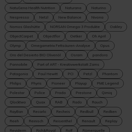
NatuGena Health Nutrition
Naturana
Naturino
Nespresso
Netzl
New Balance
Nivona
Nomos Glashütte
NORSAN Omega-3 Produkte
Oakley
ObjectCarpet
Objectflor
Oetker
Oh April
Olymp
Omegametrix Fettsäuren-Analyse
Opus
Oro del Desierto BIO Olivenöl
Osram
pandora
Pannobile
Part of ART - Kreativwerkstatt Zams
Patagonia
Paul Hewitt
PCI
Petzl
Phantom
Philips
Phyris
Pioneer
Playup
PME Legend
Polestar
Police
Prada
Prestone
Qimiq
Qlocktwo
Quax
RAB
Rado
Rauch
RayBan
Recarlo
Recheis
Redbull
Redken
Reeh
Reinisch
Reisenthel
Renault
Replay
Reviderm
Rich&Royal
Rolf
Römerquelle