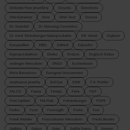
Delicate Fine Jewellery
Desoto
Directions
Dita Eyewear
Diva
DNA Test
Doona
Dr. Grandel
Dr. Massing Cosmetics
Dr. med. Ehrenberger Naturprodukte
DR. Wack
Drykorn
Easywalker
EBEL
Edited
Eduscho
Eigenproduktion
Eleiko
Endura
Englisch Dekor
erdinger Weissbier
ERGO
Eschenbach
Etnia Barcelona
Eurogast Grissemann
evaNueva Jewelry
Evil Eye
EWE
F.X. Pichler
FALCO
Fanta
Feetje
Felix
FIAT
First Optiker
Flik Flak
Fohrenburger
FOPE
Forbo
Ford
Foresight
Fortis
Fox
Frank Walder
Franziskaner Weissbier
Freds Bruder
Gabba
Gabor
Gaja
Galifa Swiss
Garmin