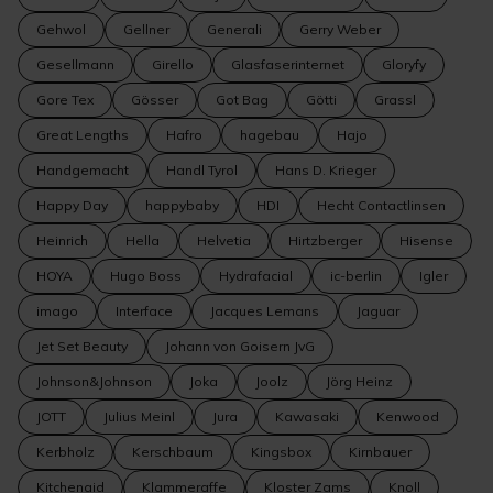
Gehwol
Gellner
Generali
Gerry Weber
Gesellmann
Girello
Glasfaserinternet
Gloryfy
Gore Tex
Gösser
Got Bag
Götti
Grassl
Great Lengths
Hafro
hagebau
Hajo
Handgemacht
Handl Tyrol
Hans D. Krieger
Happy Day
happybaby
HDI
Hecht Contactlinsen
Heinrich
Hella
Helvetia
Hirtzberger
Hisense
HOYA
Hugo Boss
Hydrafacial
ic-berlin
Igler
imago
Interface
Jacques Lemans
Jaguar
Jet Set Beauty
Johann von Goisern JvG
Johnson&Johnson
Joka
Joolz
Jörg Heinz
JOTT
Julius Meinl
Jura
Kawasaki
Kenwood
Kerbholz
Kerschbaum
Kingsbox
Kirnbauer
Kitchenaid
Klammeraffe
Kloster Zams
Knoll