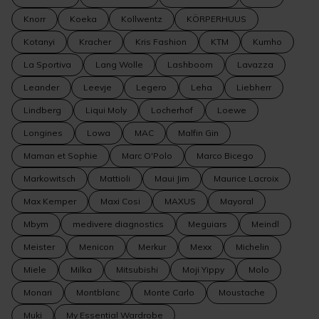
Knorr
Koeka
Kollwentz
KÖRPERHUUS
Kotanyi
Kracher
Kris Fashion
KTM
Kumho
La Sportiva
Lang Wolle
Lashboom
Lavazza
Leander
Leevje
Legero
Leha
Liebherr
Lindberg
Liqui Moly
Locherhof
Loewe
Longines
Lowa
MAC
Malfin Gin
Maman et Sophie
Marc O'Polo
Marco Bicego
Markowitsch
Mattioli
Maui Jim
Maurice Lacroix
Max Kemper
Maxi Cosi
MAXUS
Mayoral
Mbym
medivere diagnostics
Meguiars
Meindl
Meister
Menicon
Merkur
Mexx
Michelin
Miele
Milka
Mitsubishi
Moji Yippy
Molo
Monari
Montblanc
Monte Carlo
Moustache
Muki
My Essential Wardrobe