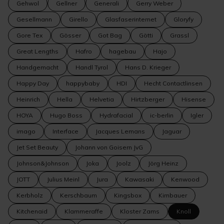
Gehwol
Gellner
Generali
Gerry Weber
Gesellmann
Girello
Glasfaserinternet
Gloryfy
Gore Tex
Gösser
Got Bag
Götti
Grassl
Great Lengths
Hafro
hagebau
Hajo
Handgemacht
Handl Tyrol
Hans D. Krieger
Happy Day
happybaby
HDI
Hecht Contactlinsen
Heinrich
Hella
Helvetia
Hirtzberger
Hisense
HOYA
Hugo Boss
Hydrafacial
ic-berlin
Igler
imago
Interface
Jacques Lemans
Jaguar
Jet Set Beauty
Johann von Goisern JvG
Johnson&Johnson
Joka
Joolz
Jörg Heinz
JOTT
Julius Meinl
Jura
Kawasaki
Kenwood
Kerbholz
Kerschbaum
Kingsbox
Kirnbauer
Kitchenaid
Klammeraffe
Kloster Zams
Knoll