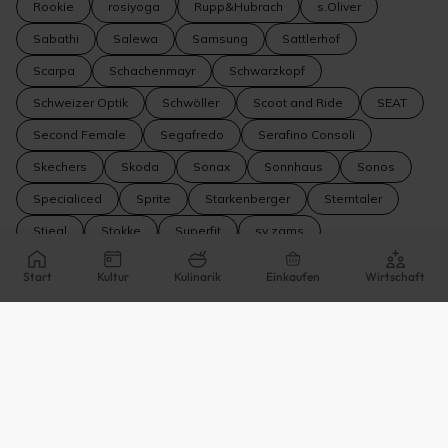
Rookie
rosiyoga
Rupp&Hubrach
s.Oliver
Sabathi
Salewa
Samsung
Sattlerhof
Scarpa
Schachenmayr
Schwarzkopf
Schweizer Optik
Schwöller
Scoot and Ride
SEAT
Second Female
Segafredo
Serafino Consoli
Skechers
Skoda
Sonax
Sonnhaus
Sonos
Specialiced
Sprite
Starkenberger
Sterntaler
Stiegl
Stokke
Superfit
sv zams
SVS Gesundheitspartner
SW Stahl
Swarovski
Start
Kultur
Kulinarik
Einkaufen
Wirtschaft
Swatch
Swim Essentials
Tamaris
Tantalum
Tarkett
TeamBank
Tement
Thomas Sabo
Tirol Milch
Tiroler Edle*
Tiroler Versicherung
Tirollimo
TiscaTischauser
TISSO Naturprodukte
Tissot
TitanFlex
Titleist
TomFord