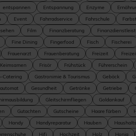
entspannen
Entspannung
Enzyme
Ernähru
n
Event
Fahrradservice
Fahrschule
Farbs
nsehen
Film
Finanzberatung
Finanzdienstleis
Fine Dining
Fingerfood
Fisch
Fischerei
Frauenarzt
Frauenberatung
Freizeit
Freize
d Keimsamen
Frisör
Frühstück
Führerschein
o-Catering
Gastronimie & Tourismus
Gebäck
G
automat
Gesundheit
Getränke
Getriebe
hirmausbildung
Gleitschirmfliegen
Goldankauf
en
Gutachten
Gutscheine
Haare färben
Handy
Handyreparatur
Hauben
Haushalt
errenschuhe
Hifi
Hochzeit
Holz
Honig