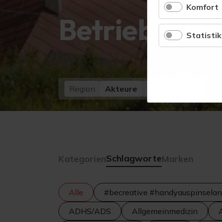
Komfort
Betriebe und
Statistik
Region
Akteure
Neuigkeiten
Schlagworte
Kategorien
Marken
Alle
#becreative #handyauspinselan
ADHS/ADS
Allgemeinmedizin