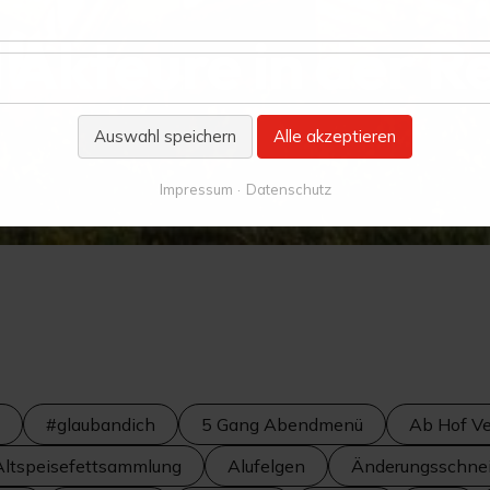
 Akteure in der R
Auswahl speichern
Alle akzeptieren
Impressum
Datenschutz
#glaubandich
5 Gang Abendmenü
Ab Hof Ve
Altspeisefettsammlung
Alufelgen
Änderungsschnei