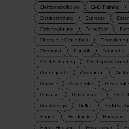
Elektroinstallation
EMS Training
Erstausstattung
Espresso
Esse
Ferienwohnung
Ferngläser
Fer
Finanzielle Gesundheit
Finanzierung
Flohmarkt
Floristik
Fotografie
Frischöllieferung
Frischsprossen un
Gartengeräte
Gastgarten
Gastr
Gemüse
Geschenke
Geschenke
Glasfaser
Glasfasernetz
Gleitsc
Grafikdesign
Grillen
Großflasch
Handel
Handmade
Handwerk
Herren Hemden
Herrenmode
H