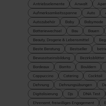
Antriebselemente
Anwalt
Aperi
Aufmerksamkeitsspanne
Auto
Autozubehör
Baby
Babymode
Batteriewechsel
Bau
Bauen
Beauty, Drogerie & Lebensmittel
Beg
Beste Beratung
Bestseller
betr
Bewusstseinsbildung
Bezirksblätter
Bordeaux
Borrito
Bouldern
Cappuccino
Catering
Cocktail
Dehnung
Dehnungsübungen
De
Digitalisierung
Djs
DNA Test
Ehrenamt, freiwilliges Engagement