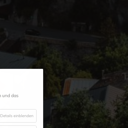
n und das
für
Details einblenden
Essenziell