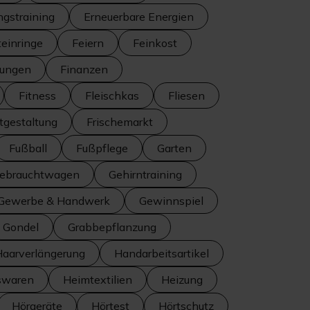
ngstraining
Erneuerbare Energien
teinringe
Feiern
Feinkost
tungen
Finanzen
Fitness
Fleischkas
Fliesen
itgestaltung
Frischemarkt
Fußball
Fußpflege
Garten
ebrauchtwagen
Gehirntraining
Gewerbe & Handwerk
Gewinnspiel
Gondel
Grabbepflanzung
Haarverlängerung
Handarbeitsartikel
swaren
Heimtextilien
Heizung
Hörgeräte
Hörtest
Hörtschutz