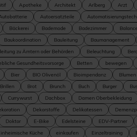
tif
Apotheke
Architekt
Arlberg
Arzt
Autobatterie
Autoersatzteile
Automatisierungstech
Bäckerei
Bademode
Badezimmer
Balanc
Baukoordination
Bauleitung
Baumanagement
leitung zu Ämtern oder Behörden
Beleuchtung
Ber
iebliche Gesundheitsvorsorge
Betten
bewegen
Bier
BIO Olivenöl
Bioimpendanz
Blumen
Brillen
Brot
Brunch
Buch
Burger
Bus
Currywurst
Dachbox
Damen Oberbekleidung
koration
Dekorstoffe
Delikatessen
Demenzpr
Doktor
E-Bike
Edelsteine
EDV-Partner
Einheimische Küche
einkaufen
Einzeltraining