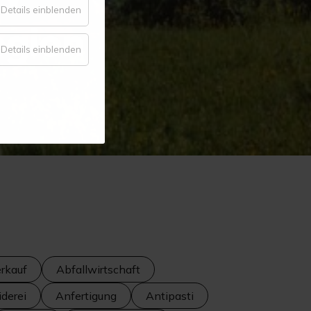
für
Details einblenden
egion
Komfort
für
Details einblenden
Statistik
rkauf
Abfallwirtschaft
derei
Anfertigung
Antipasti