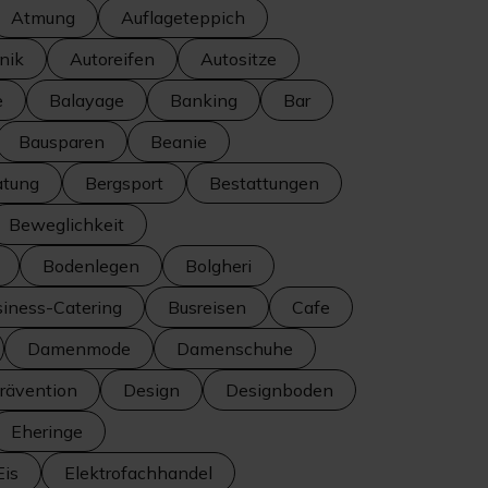
Atmung
Auflageteppich
nik
Autoreifen
Autositze
e
Balayage
Banking
Bar
Bausparen
Beanie
atung
Bergsport
Bestattungen
Beweglichkeit
Bodenlegen
Bolgheri
iness-Catering
Busreisen
Cafe
Damenmode
Damenschuhe
ävention
Design
Designboden
Eheringe
Eis
Elektrofachhandel