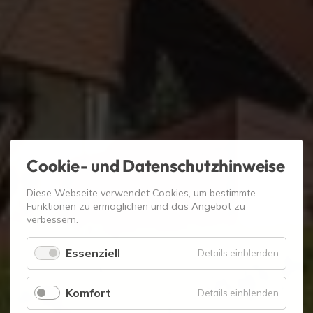
Cookie- und Datenschutzhinweise
Diese Webseite verwendet Cookies, um bestimmte
Funktionen zu ermöglichen und das Angebot zu
verbessern.
Essenziell
für
Details einblenden
Essenzie
Komfort
für
Details einblenden
Komfort