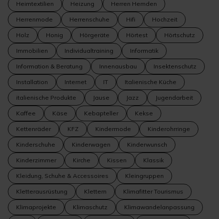
Heimtextilien
Heizung
Herren Hemden
Herrenmode
Herrenschuhe
Hifi
Hochzeit
Holz
Honig
Hörgeräte
Hörtest
Hörtschutz
Immobilien
Individualtraining
Informatik
Information & Beratung
Innenausbau
Insektenschutz
Installation
Internet
IT
Italienische Küche
italienische Produkte
Jause
Jazz
Jugendarbeit
Kaffee
Käse
Kebapteller
Kekse
Kettenräder
KFZ
Kindermode
Kinderohrringe
Kinderschuhe
Kinderwagen
Kinderwunsch
Kinderzimmer
Kirche
Kissen
Klassik
Kleidung, Schuhe & Accessoires
Kleingruppen
Kletterausrüstung
Klettern
Klimafitter Tourismus
Klimaprojekte
Klimaschutz
Klimawandelanpassung