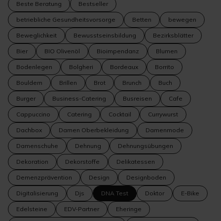
Beste Beratung
Bestseller
betriebliche Gesundheitsvorsorge
Betten
bewegen
Beweglichkeit
Bewusstseinsbildung
Bezirksblätter
Bier
BIO Olivenöl
Bioimpendanz
Blumen
Bodenlegen
Bolgheri
Bordeaux
Borrito
Bouldern
Brillen
Brot
Brunch
Buch
Burger
Business-Catering
Busreisen
Cafe
Cappuccino
Catering
Cocktail
Currywurst
Dachbox
Damen Oberbekleidung
Damenmode
Damenschuhe
Dehnung
Dehnungsübungen
Dekoration
Dekorstoffe
Delikatessen
Demenzprävention
Design
Designboden
Digitalisierung
Djs
DNA Test
Doktor
E-Bike
Edelsteine
EDV-Partner
Eheringe