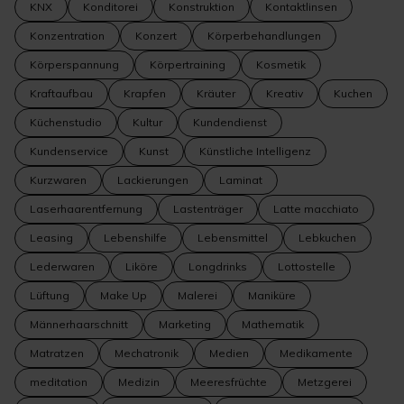
KNX
Konditorei
Konstruktion
Kontaktlinsen
Konzentration
Konzert
Körperbehandlungen
Körperspannung
Körpertraining
Kosmetik
Kraftaufbau
Krapfen
Kräuter
Kreativ
Kuchen
Küchenstudio
Kultur
Kundendienst
Kundenservice
Kunst
Künstliche Intelligenz
Kurzwaren
Lackierungen
Laminat
Laserhaarentfernung
Lastenträger
Latte macchiato
Leasing
Lebenshilfe
Lebensmittel
Lebkuchen
Lederwaren
Liköre
Longdrinks
Lottostelle
Lüftung
Make Up
Malerei
Maniküre
Männerhaarschnitt
Marketing
Mathematik
Matratzen
Mechatronik
Medien
Medikamente
meditation
Medizin
Meeresfrüchte
Metzgerei