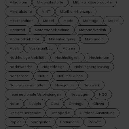
Mikrobiom
Mikronährstoffe
Milch- u. Käseprodukte
Mineralstoffe
MINT
MitoBiom-Konzept
Mitochondrien
Möbel
Mode
Montage
Mosel
Motorrad
Motorradbekleidung
Motorradverleih
Motorradzubehör
Müllentsorgung
Multimedia
Musik
Muskelaufbau
Mützen
Nachhaltige Mobilität
Nachhaltigkeit
Nachrichten
Nachtwäsche
Nageldesign
Nahrungsergänzung
Nähservice
Natur
Naturheilkunde
Naturwissenschaften
Navigation
Netzwerk
neue neuronale Verbindungen
Neuwagen
NGO
Notar
Nudeln
Obst
Ohrringe
Oliven
Onsight Bergsport
Orthopädie
Outdoor-Ausrüstung
Papier
paragleiten
Parfümerie
Parkett