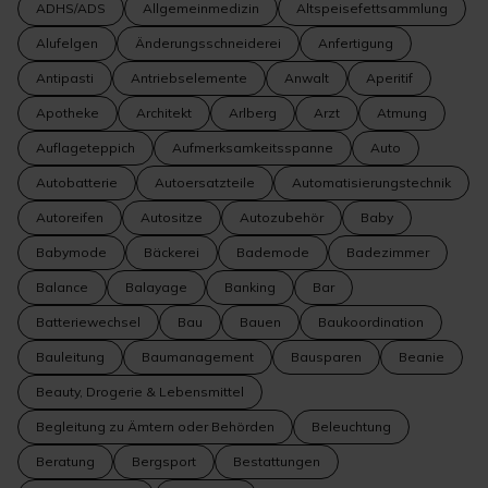
ADHS/ADS
Allgemeinmedizin
Altspeisefettsammlung
Alufelgen
Änderungsschneiderei
Anfertigung
Antipasti
Antriebselemente
Anwalt
Aperitif
Apotheke
Architekt
Arlberg
Arzt
Atmung
Auflageteppich
Aufmerksamkeitsspanne
Auto
Autobatterie
Autoersatzteile
Automatisierungstechnik
Autoreifen
Autositze
Autozubehör
Baby
Babymode
Bäckerei
Bademode
Badezimmer
Balance
Balayage
Banking
Bar
Batteriewechsel
Bau
Bauen
Baukoordination
Bauleitung
Baumanagement
Bausparen
Beanie
Beauty, Drogerie & Lebensmittel
Begleitung zu Ämtern oder Behörden
Beleuchtung
Beratung
Bergsport
Bestattungen