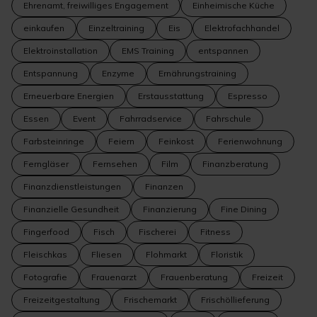
Ehrenamt, freiwilliges Engagement
Einheimische Küche
einkaufen
Einzeltraining
Eis
Elektrofachhandel
Elektroinstallation
EMS Training
entspannen
Entspannung
Enzyme
Ernährungstraining
Erneuerbare Energien
Erstausstattung
Espresso
Essen
Event
Fahrradservice
Fahrschule
Farbsteinringe
Feiern
Feinkost
Ferienwohnung
Ferngläser
Fernsehen
Film
Finanzberatung
Finanzdienstleistungen
Finanzen
Finanzielle Gesundheit
Finanzierung
Fine Dining
Fingerfood
Fisch
Fischerei
Fitness
Fleischkas
Fliesen
Flohmarkt
Floristik
Fotografie
Frauenarzt
Frauenberatung
Freizeit
Freizeitgestaltung
Frischemarkt
Frischöllieferung