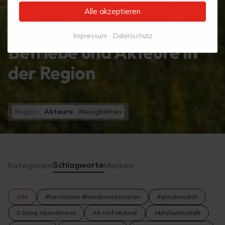
Alle akzeptieren
Impressum
Datenschutz
Betriebe und Akteure in
der Region
Region
Akteure
Neuigkeiten
Schlagworte
Kategorien
Marken
Alle
#becreative #handyauspinselan
#glaubandich
5 Gang Abendmenü
Ab Hof Verkauf
Abfallwirtschaft