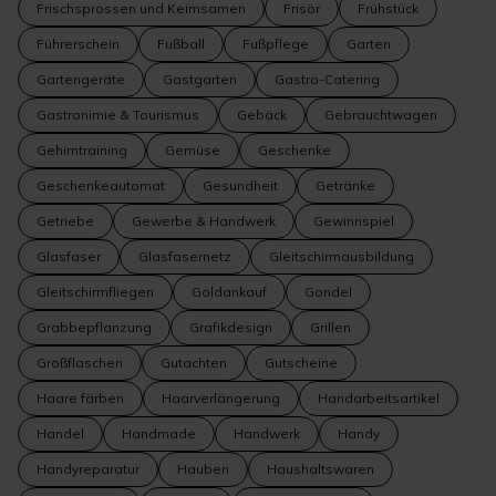
Frischsprossen und Keimsamen
Frisör
Frühstück
Führerschein
Fußball
Fußpflege
Garten
Gartengeräte
Gastgarten
Gastro-Catering
Gastronimie & Tourismus
Gebäck
Gebrauchtwagen
Gehirntraining
Gemüse
Geschenke
Geschenkeautomat
Gesundheit
Getränke
Getriebe
Gewerbe & Handwerk
Gewinnspiel
Glasfaser
Glasfasernetz
Gleitschirmausbildung
Gleitschirmfliegen
Goldankauf
Gondel
Grabbepflanzung
Grafikdesign
Grillen
Großflaschen
Gutachten
Gutscheine
Haare färben
Haarverlängerung
Handarbeitsartikel
Handel
Handmade
Handwerk
Handy
Handyreparatur
Hauben
Haushaltswaren