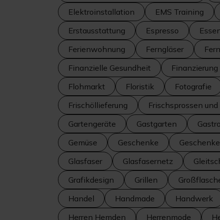
Elektroinstallation
EMS Training
Erstausstattung
Espresso
Esse
Ferienwohnung
Ferngläser
Fer
Finanzielle Gesundheit
Finanzierung
Flohmarkt
Floristik
Fotografie
Frischöllieferung
Frischsprossen un
Gartengeräte
Gastgarten
Gastr
Gemüse
Geschenke
Geschenke
Glasfaser
Glasfasernetz
Gleitsc
Grafikdesign
Grillen
Großflasch
Handel
Handmade
Handwerk
Herren Hemden
Herrenmode
H