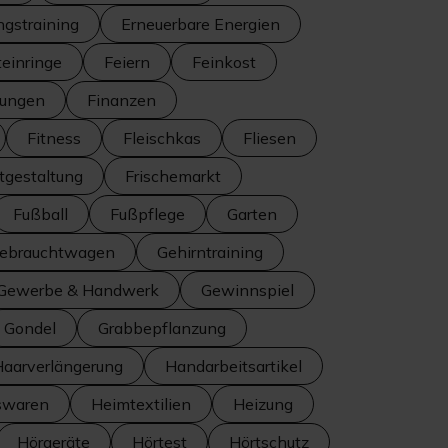
ngstraining
Erneuerbare Energien
teinringe
Feiern
Feinkost
tungen
Finanzen
Fitness
Fleischkas
Fliesen
itgestaltung
Frischemarkt
Fußball
Fußpflege
Garten
ebrauchtwagen
Gehirntraining
Gewerbe & Handwerk
Gewinnspiel
Gondel
Grabbepflanzung
Haarverlängerung
Handarbeitsartikel
swaren
Heimtextilien
Heizung
Hörgeräte
Hörtest
Hörtschutz