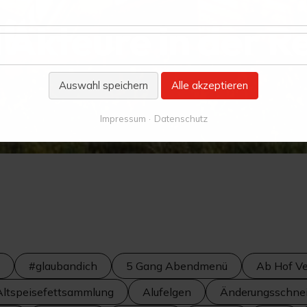
 Akteure in der R
Auswahl speichern
Alle akzeptieren
Impressum
Datenschutz
#glaubandich
5 Gang Abendmenü
Ab Hof Ve
Altspeisefettsammlung
Alufelgen
Änderungsschnei