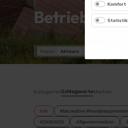
Komfort
Betriebe und
Statistik
Region
Akteure
Neuigkeiten
Schlagworte
Kategorien
Marken
Alle
#becreative #handyauspinselan
ADHS/ADS
Allgemeinmedizin