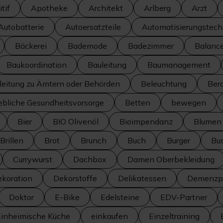
tif
Apotheke
Architekt
Arlberg
Arzt
Autobatterie
Autoersatzteile
Automatisierungstech
Bäckerei
Bademode
Badezimmer
Balanc
Baukoordination
Bauleitung
Baumanagement
leitung zu Ämtern oder Behörden
Beleuchtung
Ber
iebliche Gesundheitsvorsorge
Betten
bewegen
Bier
BIO Olivenöl
Bioimpendanz
Blumen
Brillen
Brot
Brunch
Buch
Burger
Bus
Currywurst
Dachbox
Damen Oberbekleidung
koration
Dekorstoffe
Delikatessen
Demenzpr
Doktor
E-Bike
Edelsteine
EDV-Partner
Einheimische Küche
einkaufen
Einzeltraining