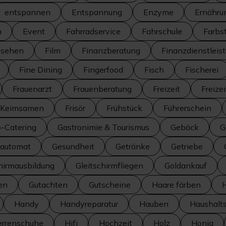
entspannen
Entspannung
Enzyme
Ernähru
n
Event
Fahrradservice
Fahrschule
Farbs
nsehen
Film
Finanzberatung
Finanzdienstleis
Fine Dining
Fingerfood
Fisch
Fischerei
Frauenarzt
Frauenberatung
Freizeit
Freize
d Keimsamen
Frisör
Frühstück
Führerschein
o-Catering
Gastronimie & Tourismus
Gebäck
G
automat
Gesundheit
Getränke
Getriebe
hirmausbildung
Gleitschirmfliegen
Goldankauf
en
Gutachten
Gutscheine
Haare färben
Handy
Handyreparatur
Hauben
Haushalt
errenschuhe
Hifi
Hochzeit
Holz
Honig