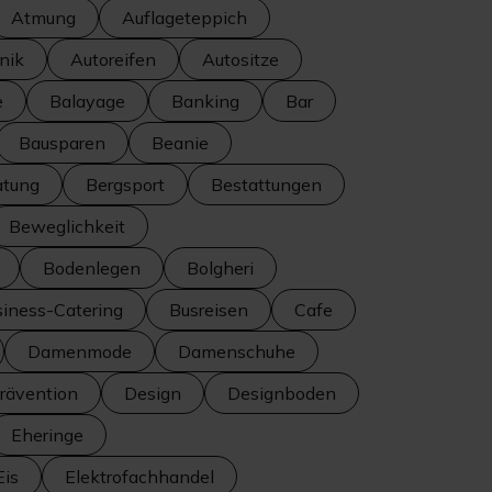
Atmung
Auflageteppich
nik
Autoreifen
Autositze
e
Balayage
Banking
Bar
Bausparen
Beanie
atung
Bergsport
Bestattungen
Beweglichkeit
Bodenlegen
Bolgheri
iness-Catering
Busreisen
Cafe
Damenmode
Damenschuhe
ävention
Design
Designboden
Eheringe
Eis
Elektrofachhandel