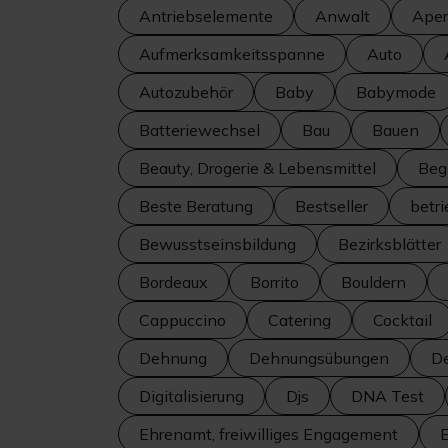
Antriebselemente
Anwalt
Aperi
Aufmerksamkeitsspanne
Auto
Autozubehör
Baby
Babymode
Batteriewechsel
Bau
Bauen
Beauty, Drogerie & Lebensmittel
Beg
Beste Beratung
Bestseller
betr
Bewusstseinsbildung
Bezirksblätter
Bordeaux
Borrito
Bouldern
Cappuccino
Catering
Cocktail
Dehnung
Dehnungsübungen
De
Digitalisierung
Djs
DNA Test
Ehrenamt, freiwilliges Engagement