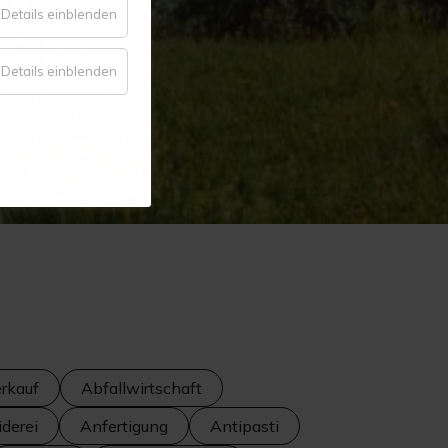
für
Details einblenden
egion
Komfort
für
Details einblenden
Statistik
rkauf
Abfallwirtschaft
derei
Anfertigung
Antipasti