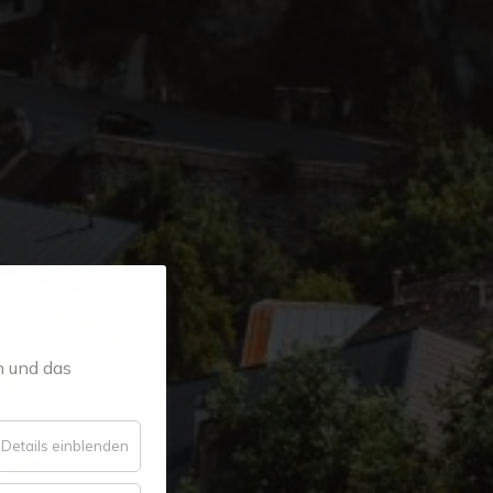
n und das
für
Details einblenden
Essenziell