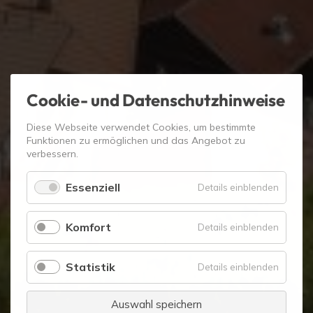
Cookie- und Datenschutzhinweise
Diese Webseite verwendet Cookies, um bestimmte
Funktionen zu ermöglichen und das Angebot zu
verbessern.
Essenziell
für
Details einblenden
Essenzie
Komfort
für
Details einblenden
Komfort
Statistik
für
Details einblenden
Statistik
Auswahl speichern