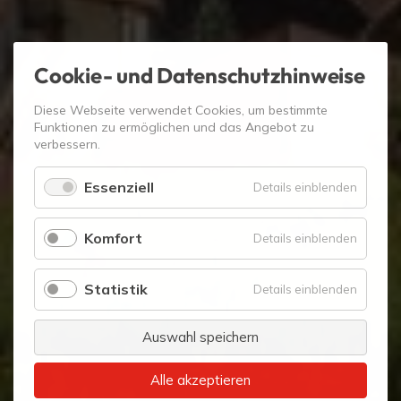
Cookie- und Datenschutzhinweise
Diese Webseite verwendet Cookies, um bestimmte
Funktionen zu ermöglichen und das Angebot zu
verbessern.
Essenziell
für
Details einblenden
Essenzie
Komfort
für
Details einblenden
Komfort
Statistik
für
Details einblenden
Statistik
Auswahl speichern
Alle akzeptieren