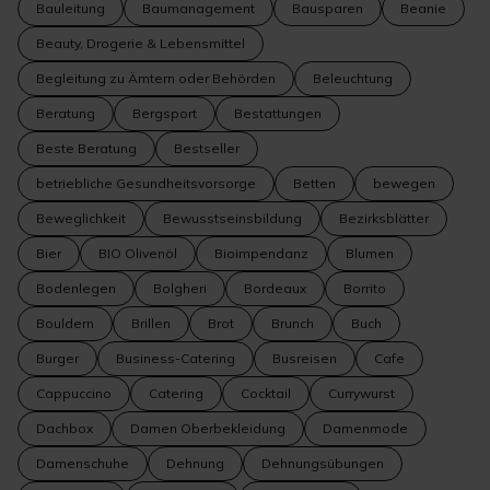
Bauleitung
Baumanagement
Bausparen
Beanie
Beauty, Drogerie & Lebensmittel
Begleitung zu Ämtern oder Behörden
Beleuchtung
Beratung
Bergsport
Bestattungen
Beste Beratung
Bestseller
betriebliche Gesundheitsvorsorge
Betten
bewegen
Beweglichkeit
Bewusstseinsbildung
Bezirksblätter
Bier
BIO Olivenöl
Bioimpendanz
Blumen
Bodenlegen
Bolgheri
Bordeaux
Borrito
Bouldern
Brillen
Brot
Brunch
Buch
Burger
Business-Catering
Busreisen
Cafe
Cappuccino
Catering
Cocktail
Currywurst
Dachbox
Damen Oberbekleidung
Damenmode
Damenschuhe
Dehnung
Dehnungsübungen