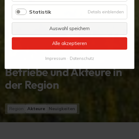
Statistik
für
Details einblenden
Statistik
Auswahl speichern
Alle akzeptieren
Impressum
Datenschutz
Betriebe und Akteure in
der Region
Region
Akteure
Neuigkeiten