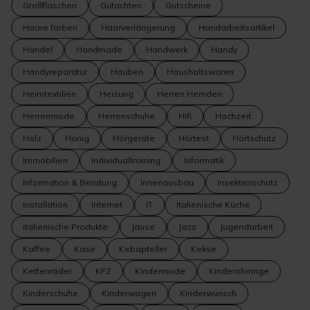
Großflaschen
Gutachten
Gutscheine
Haare färben
Haarverlängerung
Handarbeitsartikel
Handel
Handmade
Handwerk
Handy
Handyreparatur
Hauben
Haushaltswaren
Heimtextilien
Heizung
Herren Hemden
Herrenmode
Herrenschuhe
Hifi
Hochzeit
Holz
Honig
Hörgeräte
Hörtest
Hörtschutz
Immobilien
Individualtraining
Informatik
Information & Beratung
Innenausbau
Insektenschutz
Installation
Internet
IT
Italienische Küche
italienische Produkte
Jause
Jazz
Jugendarbeit
Kaffee
Käse
Kebapteller
Kekse
Kettenräder
KFZ
Kindermode
Kinderohrringe
Kinderschuhe
Kinderwagen
Kinderwunsch