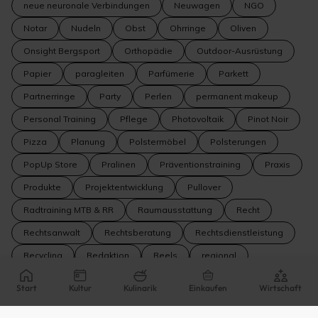
neue neuronale Verbindungen
Neuwagen
NGO
Notar
Nudeln
Obst
Ohrringe
Oliven
Onsight Bergsport
Orthopädie
Outdoor-Ausrüstung
Papier
paragleiten
Parfümerie
Parkett
Partnerringe
Party
Perlen
permanent makeup
Personal Training
Pflege
Photovoltaik
Pinot Noir
Pizza
Planung
Polstermöbel
Polsterungen
PopUp Store
Pralinen
Präventionstraining
Praxis
Produkte
Projektentwicklung
Pullover
Radtraining MTB & RR
Raumausstattung
Recht
Rechtsanwalt
Rechtsberatung
Rechtsdienstleistung
Recycling
Redaktion
Reels
regional
Regionalentwicklung
Reisebüro
Reisen
Start
Kultur
Kulinarik
Einkaufen
Wirtschaft
Reparatur
Reparaturen
Restaurant
Riesling