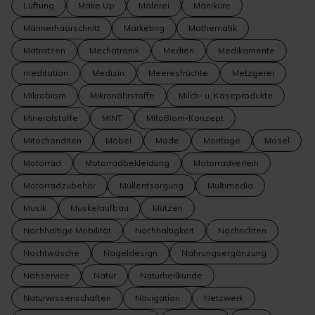
Lüftung
Make Up
Malerei
Maniküre
Männerhaarschnitt
Marketing
Mathematik
Matratzen
Mechatronik
Medien
Medikamente
meditation
Medizin
Meeresfrüchte
Metzgerei
Mikrobiom
Mikronährstoffe
Milch- u. Käseprodukte
Mineralstoffe
MINT
MitoBiom-Konzept
Mitochondrien
Möbel
Mode
Montage
Mosel
Motorrad
Motorradbekleidung
Motorradverleih
Motorradzubehör
Müllentsorgung
Multimedia
Musik
Muskelaufbau
Mützen
Nachhaltige Mobilität
Nachhaltigkeit
Nachrichten
Nachtwäsche
Nageldesign
Nahrungsergänzung
Nähservice
Natur
Naturheilkunde
Naturwissenschaften
Navigation
Netzwerk