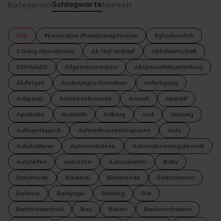
Schlagworte
Kategorien
Marken
Alle
#becreative #handyauspinselan
#glaubandich
5 Gang Abendmenü
Ab Hof Verkauf
Abfallwirtschaft
ADHS/ADS
Allgemeinmedizin
Altspeisefettsammlung
Alufelgen
Änderungsschneiderei
Anfertigung
Antipasti
Antriebselemente
Anwalt
Aperitif
Apotheke
Architekt
Arlberg
Arzt
Atmung
Auflageteppich
Aufmerksamkeitsspanne
Auto
Autobatterie
Autoersatzteile
Automatisierungstechnik
Autoreifen
Autositze
Autozubehör
Baby
Babymode
Bäckerei
Bademode
Badezimmer
Balance
Balayage
Banking
Bar
Batteriewechsel
Bau
Bauen
Baukoordination