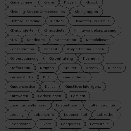
Kinderzimmer
Kirche
Kissen
Klassik
Kleidung, Schuhe & Accessoires
Kleingruppen
Kletterausrüstung
Klettern
Klimafitter Tourismus
Klimaprojekte
Klimaschutz
Klimawandelanpassung
KNX
Konditorei
Konstruktion
Kontaktlinsen
Konzentration
Konzert
Körperbehandlungen
Körperspannung
Körpertraining
Kosmetik
Kraftaufbau
Krapfen
Kräuter
Kreativ
Kuchen
Küchenstudio
Kultur
Kundendienst
Kundenservice
Kunst
Künstliche Intelligenz
Kurzwaren
Lackierungen
Laminat
Laserhaarentfernung
Lastenträger
Latte macchiato
Leasing
Lebenshilfe
Lebensmittel
Lebkuchen
Lederwaren
Liköre
Longdrinks
Lottostelle