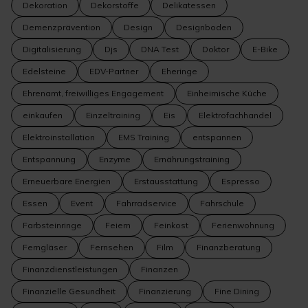
Dekoration
Dekorstoffe
Delikatessen
Demenzprävention
Design
Designboden
Digitalisierung
Djs
DNA Test
Doktor
E-Bike
Edelsteine
EDV-Partner
Eheringe
Ehrenamt, freiwilliges Engagement
Einheimische Küche
einkaufen
Einzeltraining
Eis
Elektrofachhandel
Elektroinstallation
EMS Training
entspannen
Entspannung
Enzyme
Ernährungstraining
Erneuerbare Energien
Erstausstattung
Espresso
Essen
Event
Fahrradservice
Fahrschule
Farbsteinringe
Feiern
Feinkost
Ferienwohnung
Ferngläser
Fernsehen
Film
Finanzberatung
Finanzdienstleistungen
Finanzen
Finanzielle Gesundheit
Finanzierung
Fine Dining