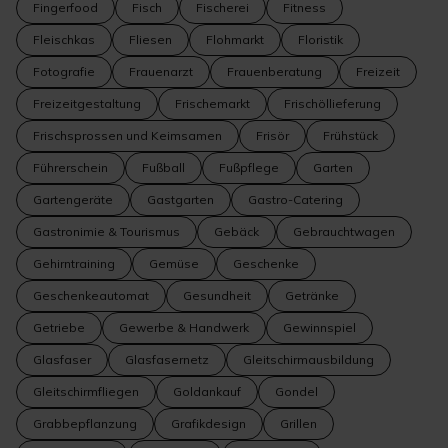
Fingerfood
Fisch
Fischerei
Fitness
Fleischkas
Fliesen
Flohmarkt
Floristik
Fotografie
Frauenarzt
Frauenberatung
Freizeit
Freizeitgestaltung
Frischemarkt
Frischöllieferung
Frischsprossen und Keimsamen
Frisör
Frühstück
Führerschein
Fußball
Fußpflege
Garten
Gartengeräte
Gastgarten
Gastro-Catering
Gastronimie & Tourismus
Gebäck
Gebrauchtwagen
Gehirntraining
Gemüse
Geschenke
Geschenkeautomat
Gesundheit
Getränke
Getriebe
Gewerbe & Handwerk
Gewinnspiel
Glasfaser
Glasfasernetz
Gleitschirmausbildung
Gleitschirmfliegen
Goldankauf
Gondel
Grabbepflanzung
Grafikdesign
Grillen