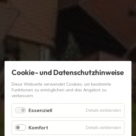
Cookie- und Datenschutzhinweise
Diese Webseite verwendet Cookies, um bestimmte
Funktionen zu ermöglichen und das Angebot zu
verbessern.
Essenziell
für
Details einblenden
Essenzie
Komfort
für
Details einblenden
Komfort