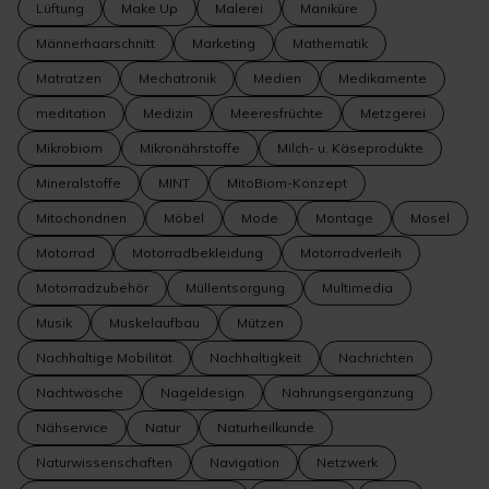
Lüftung
Make Up
Malerei
Maniküre
Männerhaarschnitt
Marketing
Mathematik
Matratzen
Mechatronik
Medien
Medikamente
meditation
Medizin
Meeresfrüchte
Metzgerei
Mikrobiom
Mikronährstoffe
Milch- u. Käseprodukte
Mineralstoffe
MINT
MitoBiom-Konzept
Mitochondrien
Möbel
Mode
Montage
Mosel
Motorrad
Motorradbekleidung
Motorradverleih
Motorradzubehör
Müllentsorgung
Multimedia
Musik
Muskelaufbau
Mützen
Nachhaltige Mobilität
Nachhaltigkeit
Nachrichten
Nachtwäsche
Nageldesign
Nahrungsergänzung
Nähservice
Natur
Naturheilkunde
Naturwissenschaften
Navigation
Netzwerk