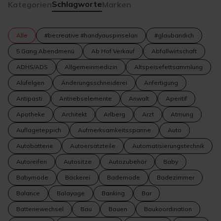
Schlagworte
Kategorien
Marken
Alle
#becreative #handyauspinselan
#glaubandich
5 Gang Abendmenü
Ab Hof Verkauf
Abfallwirtschaft
ADHS/ADS
Allgemeinmedizin
Altspeisefettsammlung
Alufelgen
Änderungsschneiderei
Anfertigung
Antipasti
Antriebselemente
Anwalt
Aperitif
Apotheke
Architekt
Arlberg
Arzt
Atmung
Auflageteppich
Aufmerksamkeitsspanne
Auto
Autobatterie
Autoersatzteile
Automatisierungstechnik
Autoreifen
Autositze
Autozubehör
Baby
Babymode
Bäckerei
Bademode
Badezimmer
Balance
Balayage
Banking
Bar
Batteriewechsel
Bau
Bauen
Baukoordination