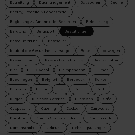
Bauleitung
Baumanagement
Bausparen
Beanie
Beauty, Drogerie & Lebensmittel
Begleitung zu Ämtern oder Behörden
Beleuchtung
Beratung
Bergsport
Bestattungen
Beste Beratung
Bestseller
betriebliche Gesundheitsvorsorge
Betten
bewegen
Beweglichkeit
Bewusstseinsbildung
Bezirksblätter
Bier
BIO Olivenöl
Bioimpendanz
Blumen
Bodenlegen
Bolgheri
Bordeaux
Borrito
Bouldern
Brillen
Brot
Brunch
Buch
Burger
Business-Catering
Busreisen
Cafe
Cappuccino
Catering
Cocktail
Currywurst
Dachbox
Damen Oberbekleidung
Damenmode
Damenschuhe
Dehnung
Dehnungsübungen