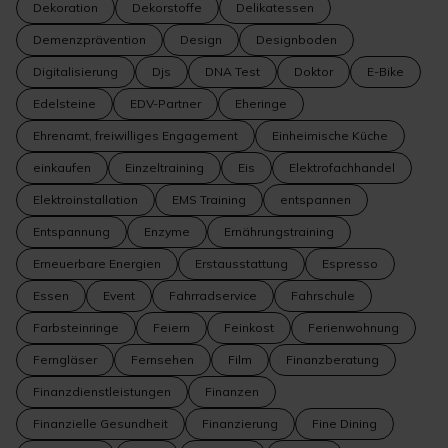
Dekoration
Dekorstoffe
Delikatessen
Demenzprävention
Design
Designboden
Digitalisierung
Djs
DNA Test
Doktor
E-Bike
Edelsteine
EDV-Partner
Eheringe
Ehrenamt, freiwilliges Engagement
Einheimische Küche
einkaufen
Einzeltraining
Eis
Elektrofachhandel
Elektroinstallation
EMS Training
entspannen
Entspannung
Enzyme
Ernährungstraining
Erneuerbare Energien
Erstausstattung
Espresso
Essen
Event
Fahrradservice
Fahrschule
Farbsteinringe
Feiern
Feinkost
Ferienwohnung
Ferngläser
Fernsehen
Film
Finanzberatung
Finanzdienstleistungen
Finanzen
Finanzielle Gesundheit
Finanzierung
Fine Dining