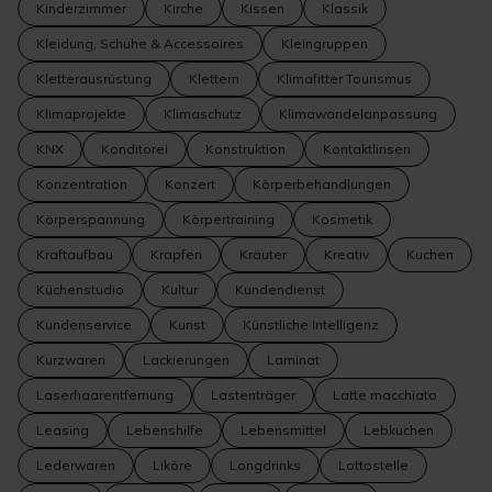
Kinderzimmer
Kirche
Kissen
Klassik
Kleidung, Schuhe & Accessoires
Kleingruppen
Kletterausrüstung
Klettern
Klimafitter Tourismus
Klimaprojekte
Klimaschutz
Klimawandelanpassung
KNX
Konditorei
Konstruktion
Kontaktlinsen
Konzentration
Konzert
Körperbehandlungen
Körperspannung
Körpertraining
Kosmetik
Kraftaufbau
Krapfen
Kräuter
Kreativ
Kuchen
Küchenstudio
Kultur
Kundendienst
Kundenservice
Kunst
Künstliche Intelligenz
Kurzwaren
Lackierungen
Laminat
Laserhaarentfernung
Lastenträger
Latte macchiato
Leasing
Lebenshilfe
Lebensmittel
Lebkuchen
Lederwaren
Liköre
Longdrinks
Lottostelle