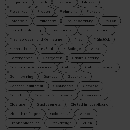
Fingerfood
Fisch
Fischerei
Fitness
Fleischkas
Fliesen
Flohmarkt
Floristik
Fotografie
Frauenarzt
Frauenberatung
Freizeit
Freizeitgestaltung
Frischemarkt
Frischöllieferung
Frischsprossen und Keimsamen
Frisör
Frühstück
Führerschein
Fußball
Fußpflege
Garten
Gartengeräte
Gastgarten
Gastro-Catering
Gastronimie & Tourismus
Gebäck
Gebrauchtwagen
Gehirntraining
Gemüse
Geschenke
Geschenkeautomat
Gesundheit
Getränke
Getriebe
Gewerbe & Handwerk
Gewinnspiel
Glasfaser
Glasfasernetz
Gleitschirmausbildung
Gleitschirmfliegen
Goldankauf
Gondel
Grabbepflanzung
Grafikdesign
Grillen