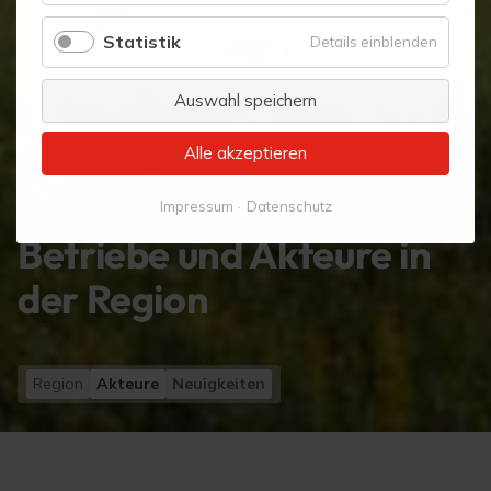
Statistik
für
Details einblenden
Statistik
Auswahl speichern
Alle akzeptieren
Impressum
Datenschutz
Betriebe und Akteure in
der Region
Region
Akteure
Neuigkeiten