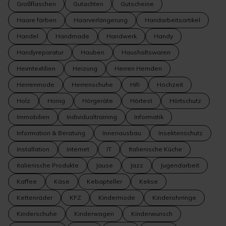
Großflaschen
Gutachten
Gutscheine
Haare färben
Haarverlängerung
Handarbeitsartikel
Handel
Handmade
Handwerk
Handy
Handyreparatur
Hauben
Haushaltswaren
Heimtextilien
Heizung
Herren Hemden
Herrenmode
Herrenschuhe
Hifi
Hochzeit
Holz
Honig
Hörgeräte
Hörtest
Hörtschutz
Immobilien
Individualtraining
Informatik
Information & Beratung
Innenausbau
Insektenschutz
Installation
Internet
IT
Italienische Küche
italienische Produkte
Jause
Jazz
Jugendarbeit
Kaffee
Käse
Kebapteller
Kekse
Kettenräder
KFZ
Kindermode
Kinderohrringe
Kinderschuhe
Kinderwagen
Kinderwunsch