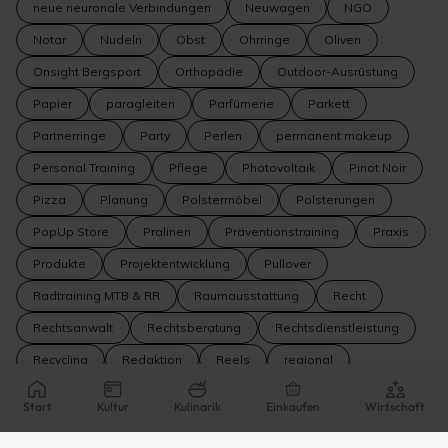
neue neuronale Verbindungen
Neuwagen
NGO
Notar
Nudeln
Obst
Ohrringe
Oliven
Onsight Bergsport
Orthopädie
Outdoor-Ausrüstung
Papier
paragleiten
Parfümerie
Parkett
Partnerringe
Party
Perlen
permanent makeup
Personal Training
Pflege
Photovoltaik
Pinot Noir
Pizza
Planung
Polstermöbel
Polsterungen
PopUp Store
Pralinen
Präventionstraining
Praxis
Produkte
Projektentwicklung
Pullover
Radtraining MTB & RR
Raumausstattung
Recht
Rechtsanwalt
Rechtsberatung
Rechtsdienstleistung
Recycling
Redaktion
Reels
regional
Regionalentwicklung
Reisebüro
Reisen
Start
Kultur
Kulinarik
Einkaufen
Wirtschaft
Reparatur
Reparaturen
Restaurant
Riesling