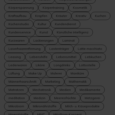
Körperspannung
Körpertraining
Kosmetik
Kraftaufbau
Krapfen
Kräuter
Kreativ
Kuchen
Küchenstudio
Kultur
Kundendienst
Kundenservice
Kunst
Künstliche Intelligenz
Kurzwaren
Lackierungen
Laminat
Laserhaarentfernung
Lastenträger
Latte macchiato
Leasing
Lebenshilfe
Lebensmittel
Lebkuchen
Lederwaren
Liköre
Longdrinks
Lottostelle
Lüftung
Make Up
Malerei
Maniküre
Männerhaarschnitt
Marketing
Mathematik
Matratzen
Mechatronik
Medien
Medikamente
meditation
Medizin
Meeresfrüchte
Metzgerei
Mikrobiom
Mikronährstoffe
Milch- u. Käseprodukte
Mineralstoffe
MINT
MitoBiom-Konzept