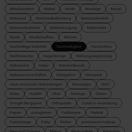
Mitochondrien
Möbel
Mode
Montage
Mosel
Motorrad
Motorradbekleidung
Motorradverleih
Motorradzubehör
Müllentsorgung
Multimedia
Musik
Muskelaufbau
Mützen
Nachhaltige Mobilität
Nachhaltigkeit
Nachrichten
Nachtwäsche
Nageldesign
Nahrungsergänzung
Nähservice
Natur
Naturheilkunde
Naturwissenschaften
Navigation
Netzwerk
neue neuronale Verbindungen
Neuwagen
NGO
Notar
Nudeln
Obst
Ohrringe
Oliven
Onsight Bergsport
Orthopädie
Outdoor-Ausrüstung
Papier
paragleiten
Parfümerie
Parkett
Partnerringe
Party
Perlen
permanent makeup
Personal Training
Pflege
Photovoltaik
Pinot Noir