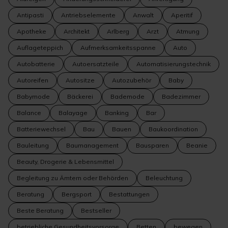
Antipasti
Antriebselemente
Anwalt
Aperitif
Apotheke
Architekt
Arlberg
Arzt
Atmung
Auflageteppich
Aufmerksamkeitsspanne
Auto
Autobatterie
Autoersatzteile
Automatisierungstechnik
Autoreifen
Autositze
Autozubehör
Baby
Babymode
Bäckerei
Bademode
Badezimmer
Balance
Balayage
Banking
Bar
Batteriewechsel
Bau
Bauen
Baukoordination
Bauleitung
Baumanagement
Bausparen
Beanie
Beauty, Drogerie & Lebensmittel
Begleitung zu Ämtern oder Behörden
Beleuchtung
Beratung
Bergsport
Bestattungen
Beste Beratung
Bestseller
betriebliche Gesundheitsvorsorge
Betten
bewegen