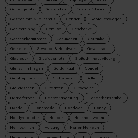
Gartengeräte
Gastgarten
Gastro-Catering
Gastronimie & Tourismus
Gebäck
Gebrauchtwagen
Gehirntraining
Gemüse
Geschenke
Geschenkeautomat
Gesundheit
Getränke
Getriebe
Gewerbe & Handwerk
Gewinnspiel
Glasfaser
Glasfasernetz
Gleitschirmausbildung
Gleitschirmfliegen
Goldankauf
Gondel
Grabbepflanzung
Grafikdesign
Grillen
Großflaschen
Gutachten
Gutscheine
Haare färben
Haarverlängerung
Handarbeitsartikel
Handel
Handmade
Handwerk
Handy
Handyreparatur
Hauben
Haushaltswaren
Heimtextilien
Heizung
Herren Hemden
Herrenmode
Herrenschuhe
Hifi
Hochzeit