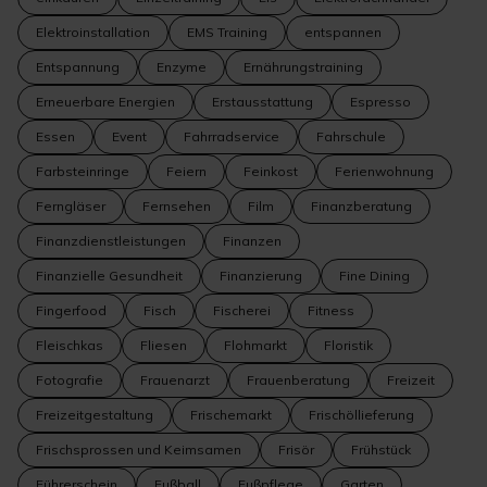
Elektroinstallation
EMS Training
entspannen
Entspannung
Enzyme
Ernährungstraining
Erneuerbare Energien
Erstausstattung
Espresso
Essen
Event
Fahrradservice
Fahrschule
Farbsteinringe
Feiern
Feinkost
Ferienwohnung
Ferngläser
Fernsehen
Film
Finanzberatung
Finanzdienstleistungen
Finanzen
Finanzielle Gesundheit
Finanzierung
Fine Dining
Fingerfood
Fisch
Fischerei
Fitness
Fleischkas
Fliesen
Flohmarkt
Floristik
Fotografie
Frauenarzt
Frauenberatung
Freizeit
Freizeitgestaltung
Frischemarkt
Frischöllieferung
Frischsprossen und Keimsamen
Frisör
Frühstück
Führerschein
Fußball
Fußpflege
Garten