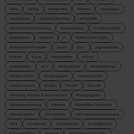
Holz
Honig
Hörgeräte
Hörtest
Hörtschutz
Immobilien
Individualtraining
Informatik
Information & Beratung
Innenausbau
Insektenschutz
Installation
Internet
IT
Italienische Küche
italienische Produkte
Jause
Jazz
Jugendarbeit
Kaffee
Käse
Kebapteller
Kekse
Kettenräder
KFZ
Kindermode
Kinderohrringe
Kinderschuhe
Kinderwagen
Kinderwunsch
Kinderzimmer
Kirche
Kissen
Klassik
Kleidung, Schuhe & Accessoires
Kleingruppen
Kletterausrüstung
Klettern
Klimafitter Tourismus
Klimaprojekte
Klimaschutz
Klimawandelanpassung
KNX
Konditorei
Konstruktion
Kontaktlinsen
Konzentration
Konzert
Körperbehandlungen