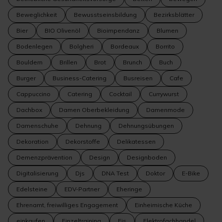
Beweglichkeit
Bewusstseinsbildung
Bezirksblätter
Bier
BIO Olivenöl
Bioimpendanz
Blumen
Bodenlegen
Bolgheri
Bordeaux
Borrito
Bouldern
Brillen
Brot
Brunch
Buch
Burger
Business-Catering
Busreisen
Cafe
Cappuccino
Catering
Cocktail
Currywurst
Dachbox
Damen Oberbekleidung
Damenmode
Damenschuhe
Dehnung
Dehnungsübungen
Dekoration
Dekorstoffe
Delikatessen
Demenzprävention
Design
Designboden
Digitalisierung
Djs
DNA Test
Doktor
E-Bike
Edelsteine
EDV-Partner
Eheringe
Ehrenamt, freiwilliges Engagement
Einheimische Küche
einkaufen
Einzeltraining
Eis
Elektrofachhandel