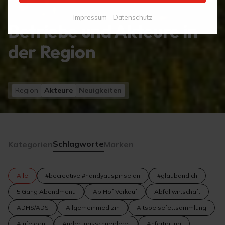
Impressum
Datenschutz
Betriebe und Akteure in
der Region
Region
Akteure
Neuigkeiten
Schlagworte
Kategorien
Marken
Alle
#becreative #handyauspinselan
#glaubandich
5 Gang Abendmenü
Ab Hof Verkauf
Abfallwirtschaft
ADHS/ADS
Allgemeinmedizin
Altspeisefettsammlung
Alufelgen
Änderungsschneiderei
Anfertigung