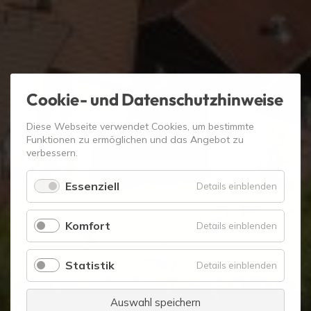
Cookie- und Datenschutzhinweise
Diese Webseite verwendet Cookies, um bestimmte
Funktionen zu ermöglichen und das Angebot zu
verbessern.
Essenziell
für
Details einblenden
Essenzie
Komfort
für
Details einblenden
Komfort
Statistik
für
Details einblenden
Statistik
Auswahl speichern