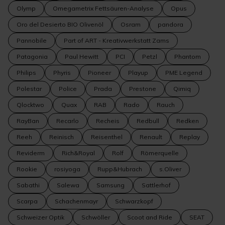
Olymp
Omegametrix Fettsäuren-Analyse
Opus
Oro del Desierto BIO Olivenöl
Osram
pandora
Pannobile
Part of ART - Kreativwerkstatt Zams
Patagonia
Paul Hewitt
PCI
Petzl
Phantom
Philips
Phyris
Pioneer
Playup
PME Legend
Polestar
Police
Prada
Prestone
Qimiq
Qlocktwo
Quax
RAB
Rado
Rauch
RayBan
Recarlo
Recheis
Redbull
Redken
Reeh
Reinisch
Reisenthel
Renault
Replay
Reviderm
Rich&Royal
Rolf
Römerquelle
Rookie
rosiyoga
Rupp&Hubrach
s.Oliver
Sabathi
Salewa
Samsung
Sattlerhof
Scarpa
Schachenmayr
Schwarzkopf
Schweizer Optik
Schwöller
Scoot and Ride
SEAT