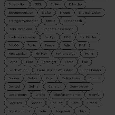
Easywalker
EBEL
Edited
Eduscho
Eigenproduktion
Eleiko
Endura
Englisch Dekor
erdinger Weissbier
ERGO
Eschenbach
Etnia Barcelona
Eurogast Grissemann
evaNueva Jewelry
Evil Eye
EWE
F.X. Pichler
FALCO
Fanta
Feetje
Felix
FIAT
First Optiker
Flik Flak
Fohrenburger
FOPE
Forbo
Ford
Foresight
Fortis
Fox
Frank Walder
Franziskaner Weissbier
Freds Bruder
Gabba
Gabor
Gaja
Galifa Swiss
Garmin
Gehwol
Gellner
Generali
Gerry Weber
Gesellmann
Girello
Glasfaserinternet
Gloryfy
Gore Tex
Gösser
Got Bag
Götti
Grassl
Great Lengths
Hafro
hagebau
Hajo