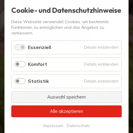
Cookie- und Datenschutzhinweise
Diese Webseite verwendet Cookies, um bestimmte
Funktionen zu ermöglichen und das Angebot zu
verbessern.
Essenziell
für
Details einblenden
Essenzie
Komfort
für
Details einblenden
Komfort
Statistik
für
Details einblenden
Statistik
Auswahl speichern
Alle akzeptieren
Betriebe und Akteure in
Impressum
Datenschutz
der Region