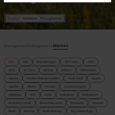
Region
Akteure
Neuigkeiten
Marken
Kategorien
Schlagworte
Alle
MG
Bründlmayer
3M Folien
ABC
AEG
Al Coro
Alcina
Allianz
Almdudler
Alpine
Anatis Naturprodukte
Andi Wolf
Apple
Aprilia
ARAG
Armani
Armed Angels
Athletes
ATK
Audi
babybay
Babybjörn
Barbara Lebek
Bausch&Lomb
Bauwerk
Bawart
Beal
Bering
Betty Barclay
Big Green Egg