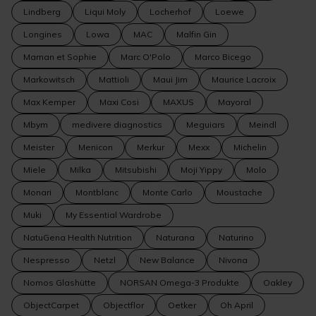
Lindberg
Liqui Moly
Locherhof
Loewe
Longines
Lowa
MAC
Malfin Gin
Maman et Sophie
Marc O'Polo
Marco Bicego
Markowitsch
Mattioli
Maui Jim
Maurice Lacroix
Max Kemper
Maxi Cosi
MAXUS
Mayoral
Mbym
medivere diagnostics
Meguiars
Meindl
Meister
Menicon
Merkur
Mexx
Michelin
Miele
Milka
Mitsubishi
Moji Yippy
Molo
Monari
Montblanc
Monte Carlo
Moustache
Muki
My Essential Wardrobe
NatuGena Health Nutrition
Naturana
Naturino
Nespresso
Netzl
New Balance
Nivona
Nomos Glashütte
NORSAN Omega-3 Produkte
Oakley
ObjectCarpet
Objectflor
Oetker
Oh April