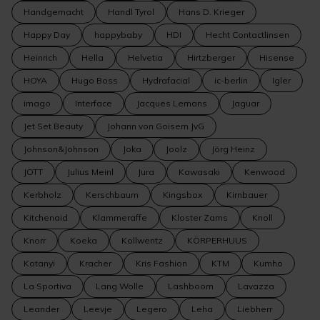
Handgemacht
Handl Tyrol
Hans D. Krieger
Happy Day
happybaby
HDI
Hecht Contactlinsen
Heinrich
Hella
Helvetia
Hirtzberger
Hisense
HOYA
Hugo Boss
Hydrafacial
ic-berlin
Igler
imago
Interface
Jacques Lemans
Jaguar
Jet Set Beauty
Johann von Goisern JvG
Johnson&Johnson
Joka
Joolz
Jörg Heinz
JOTT
Julius Meinl
Jura
Kawasaki
Kenwood
Kerbholz
Kerschbaum
Kingsbox
Kirnbauer
Kitchenaid
Klammeraffe
Kloster Zams
Knoll
Knorr
Koeka
Kollwentz
KÖRPERHUUS
Kotanyi
Kracher
Kris Fashion
KTM
Kumho
La Sportiva
Lang Wolle
Lashboom
Lavazza
Leander
Leevje
Legero
Leha
Liebherr