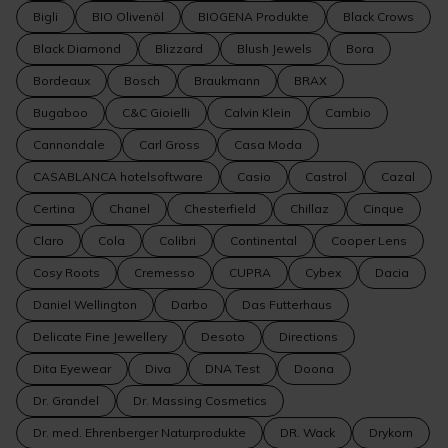
Bigli
BIO Olivenöl
BIOGENA Produkte
Black Crows
Black Diamond
Blizzard
Blush Jewels
Bora
Bordeaux
Bosch
Braukmann
BRAX
Bugaboo
C&C Gioielli
Calvin Klein
Cambio
Cannondale
Carl Gross
Casa Moda
CASABLANCA hotelsoftware
Casio
Castrol
Cazal
Certina
Chanel
Chesterfield
Chillaz
Cinque
Claro
Cola
Colibri
Continental
Cooper Lens
Cosy Roots
Cremesso
CUPRA
Cybex
Dacia
Daniel Wellington
Darbo
Das Futterhaus
Delicate Fine Jewellery
Desoto
Directions
Dita Eyewear
Diva
DNA Test
Doona
Dr. Grandel
Dr. Massing Cosmetics
Dr. med. Ehrenberger Naturprodukte
DR. Wack
Drykorn