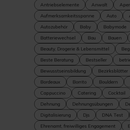
Antriebselemente
Anwalt
Aperi
Aufmerksamkeitsspanne
Auto
Autozubehör
Baby
Babymode
Batteriewechsel
Bau
Bauen
Beauty, Drogerie & Lebensmittel
Beg
Beste Beratung
Bestseller
betr
Bewusstseinsbildung
Bezirksblätter
Bordeaux
Borrito
Bouldern
Cappuccino
Catering
Cocktail
Dehnung
Dehnungsübungen
De
Digitalisierung
Djs
DNA Test
Ehrenamt, freiwilliges Engagement