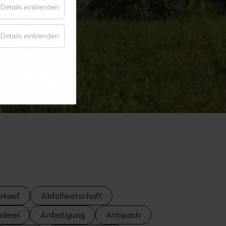
für
Details einblenden
egion
Komfort
für
Details einblenden
Statistik
rkauf
Abfallwirtschaft
derei
Anfertigung
Antipasti