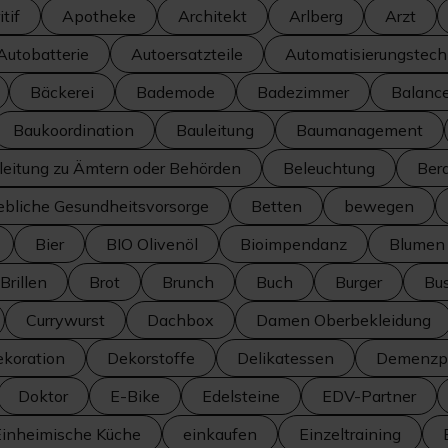
tif
Apotheke
Architekt
Arlberg
Arzt
Autobatterie
Autoersatzteile
Automatisierungstech
Bäckerei
Bademode
Badezimmer
Balanc
Baukoordination
Bauleitung
Baumanagement
leitung zu Ämtern oder Behörden
Beleuchtung
Ber
iebliche Gesundheitsvorsorge
Betten
bewegen
Bier
BIO Olivenöl
Bioimpendanz
Blumen
Brillen
Brot
Brunch
Buch
Burger
Bus
Currywurst
Dachbox
Damen Oberbekleidung
koration
Dekorstoffe
Delikatessen
Demenzpr
Doktor
E-Bike
Edelsteine
EDV-Partner
Einheimische Küche
einkaufen
Einzeltraining