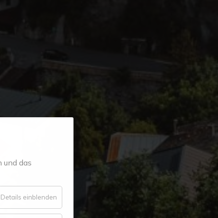
n und das
für
Details einblenden
Essenziell