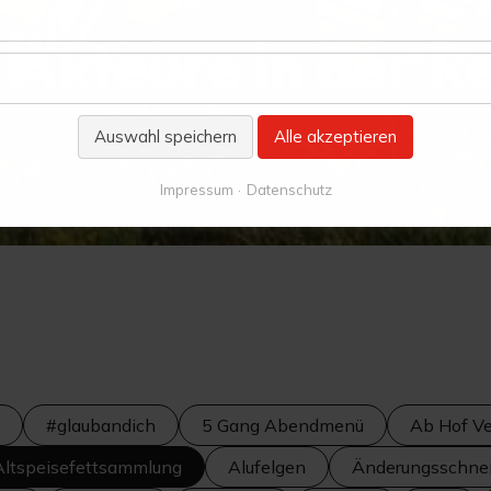
 Akteure in der R
Auswahl speichern
Alle akzeptieren
Impressum
Datenschutz
#glaubandich
5 Gang Abendmenü
Ab Hof Ve
Altspeisefettsammlung
Alufelgen
Änderungsschnei