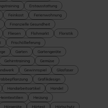
ngstraining
Erstausstattung
Feinkost
Ferienwohnung
Finanzielle Gesundheit
Fliesen
Flohmarkt
Floristik
t
Frischöllieferung
ege
Garten
Gartengeräte
Gehirntraining
Gemüse
andwerk
Gewinnspiel
Glasfaser
rabbepflanzung
Grafikdesign
Handarbeitsartikel
Handel
Heimtextilien
Heizung
Hörgeräte
Hörtest
Hörtschutz