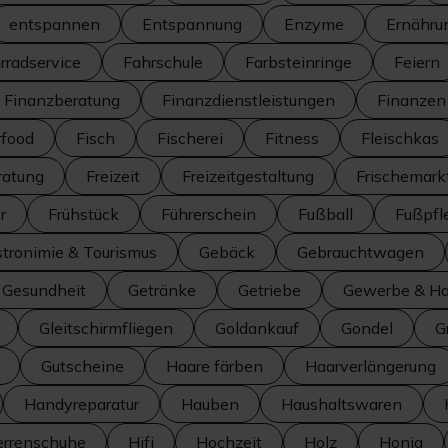
entspannen
Entspannung
Enzyme
Ernähru
rradservice
Fahrschule
Farbsteinringe
Feiern
Finanzberatung
Finanzdienstleistungen
Finanzen
rfood
Fisch
Fischerei
Fitness
Fleischkas
ratung
Freizeit
Freizeitgestaltung
Frischemark
r
Frühstück
Führerschein
Fußball
Fußpfl
tronimie & Tourismus
Gebäck
Gebrauchtwagen
Gesundheit
Getränke
Getriebe
Gewerbe & H
Gleitschirmfliegen
Goldankauf
Gondel
G
Gutscheine
Haare färben
Haarverlängerung
Handyreparatur
Hauben
Haushaltswaren
errenschuhe
Hifi
Hochzeit
Holz
Honig