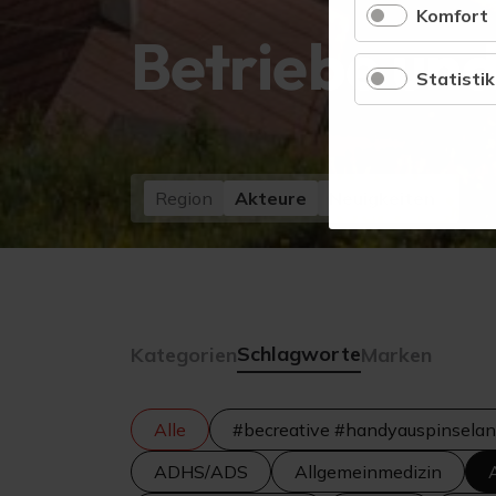
Komfort
Betriebe und
Statistik
Region
Akteure
Neuigkeiten
Schlagworte
Kategorien
Marken
Alle
#becreative #handyauspinselan
ADHS/ADS
Allgemeinmedizin