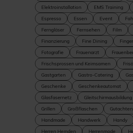
Elektroinstallation
EMS Training
Espresso
Essen
Event
Fah
Ferngläser
Fernsehen
Film
Finanzierung
Fine Dining
Finge
Fotografie
Frauenarzt
Frauenbe
Frischsprossen und Keimsamen
Frisö
Gastgarten
Gastro-Catering
Gas
Geschenke
Geschenkeautomat
Glasfasernetz
Gleitschirmausbildung
Grillen
Großflaschen
Gutachten
Handmade
Handwerk
Handy
Herren Hemden
Herrenmode
H