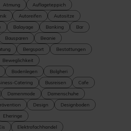
Atmung
Auflageteppich
nik
Autoreifen
Autositze
e
Balayage
Banking
Bar
Bausparen
Beanie
atung
Bergsport
Bestattungen
Beweglichkeit
Bodenlegen
Bolgheri
iness-Catering
Busreisen
Cafe
Damenmode
Damenschuhe
ävention
Design
Designboden
Eheringe
Eis
Elektrofachhandel