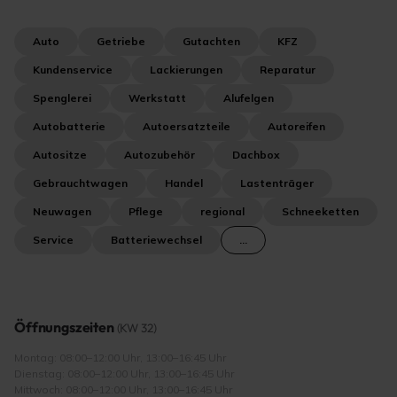
Auto
Getriebe
Gutachten
KFZ
Kundenservice
Lackierungen
Reparatur
Spenglerei
Werkstatt
Alufelgen
Autobatterie
Autoersatzteile
Autoreifen
Autositze
Autozubehör
Dachbox
Gebrauchtwagen
Handel
Lastenträger
Neuwagen
Pflege
regional
Schneeketten
Service
Batteriewechsel
...
Öffnungszeiten
(KW 32)
Montag: 08:00–12:00 Uhr, 13:00–16:45 Uhr
Dienstag: 08:00–12:00 Uhr, 13:00–16:45 Uhr
Mittwoch: 08:00–12:00 Uhr, 13:00–16:45 Uhr