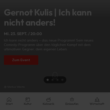
Landecker
Kinderflohmarkt
MORGEN / 09:00
In den Sommerferien gibt es einen Marktplatz für die Kleinsten
der Kinderflohmarkt auf den Stufen des Alten Kinos, bei dem
Kinder ihre Spielsachen tauschen oder verkaufen können.
Zum Event
Aktuell:
18 - 28 ºC
Start
Kultur
Kulinarik
Einkaufen
Wirtschaft