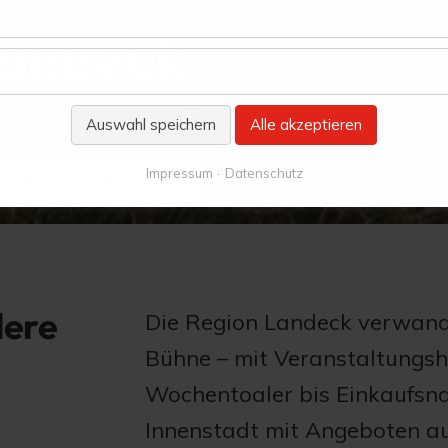
Landeck
Auswahl speichern
Alle akzeptieren
Impressum
Datenschutz
Alle Veranstaltungen
dere
Die Region Landeck verwande
Bühne – mit Veranstaltungsh
Wochentoaler bis Einkaufsnac
Innenstadt mit Angeboten a