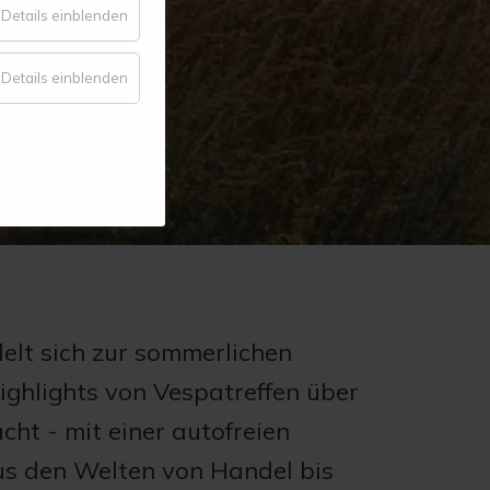
für
Details einblenden
Komfort
für
Details einblenden
Statistik
lt sich zur sommerlichen
ighlights von Vespatreffen über
ht - mit einer autofreien
us den Welten von Handel bis