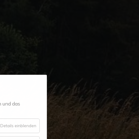
n und das
für
Details einblenden
Essenziell