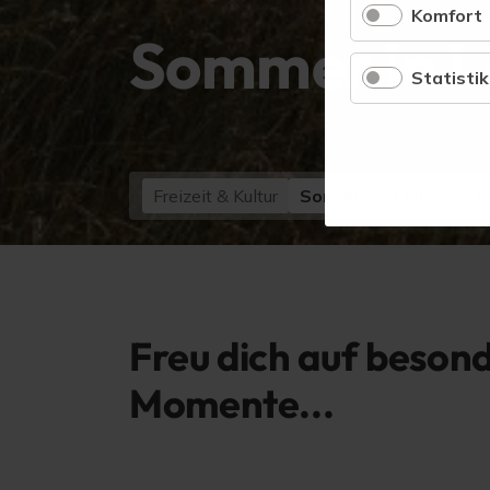
Komfort
Sommer in 
Statistik
Freizeit & Kultur
Sommer
Flohmarkt
Freu dich auf beson
Momente...