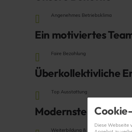
Angenehmes Betriebsklima
Ein motiviertes Tea
Faire Bezahlung
Überkollektivliche 
Top Ausstattung
Cookie-
Modernste CNC-Mas
Diese Webseite 
Weiterbildung & Entwicklung
Angebot zu verbe