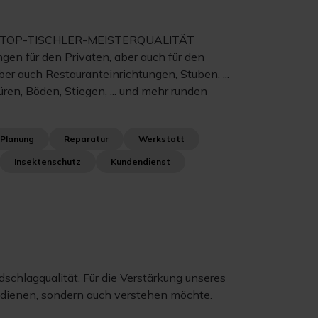
che in TOP-TISCHLER-MEISTERQUALITÄT
en für den Privaten, aber auch für den
r auch Restauranteinrichtungen, Stuben, ...
ren, Böden, Stiegen, ... und mehr runden
Planung
Reparatur
Werkstatt
Insektenschutz
Kundendienst
schlagqualität. Für die Verstärkung unseres
bedienen, sondern auch verstehen möchte.