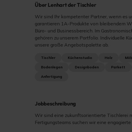
Über Lenhart der Tischler
Wir sind Ihr kompetenter Partner, wenn es 
garantieren 1A-Produkte von bleibendem Wert
Büro- und Businessbereich. Im Gastronomisch
gehören zu unserem Portfolio. Individuelle K
unsere große Angebotspalette ab.
Tischler
Küchenstudio
Holz
Möb
Bodenlegen
Designboden
Parkett
Anfertigung
Jobbeschreibung
Wir sind eine zukunftsorientierte Tischlerei
Fertigungsteams suchen wir eine engagierte 