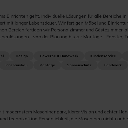
ums Einrichten geht. Individuelle Lösungen für alle Berei
 mit langer Lebensdauer. Wir fertigen Möbel und Einrichtung
en Bereich fertigen wir Personalzimmer und Gästezimmer, abe
üchenlösungen - von der Planung bis zur Montage - Fenster, Tü
el
Design
Gewerbe & Handwerk
Kundenservice
Innenausbau
Montage
Sonnenschutz
Handwerk
 mit modernstem Maschinenpark, klarer Vision und echter Hand
und technikaffine Persönlichkeit, die Maschinen nicht nur 