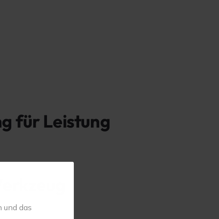
g für Leistung
Werkzeug
n und das