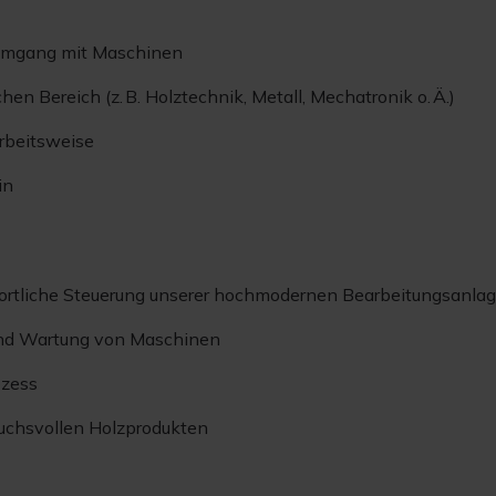
Umgang mit Maschinen
n Bereich (z. B. Holztechnik, Metall, Mechatronik o. Ä.)
Arbeitsweise
in
rtliche Steuerung unserer hochmodernen Bearbeitungsanla
 und Wartung von Maschinen
ozess
ruchsvollen Holzprodukten