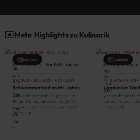
Mehr Highlights zu Kulinarik
Landeck
Landeck
Mr. John´s - Bar & Restaurant
Region Lande
17.07.2026 - 31.08.2026 | 17:00 - 23:59
MI. 12. AUG. / 18:00
| 
Schwammerlzeit im Mr. Johns
Landecker Woch
Schwammerlzeit im Mr. John’s: Der
Der Wochentoaler b
Sommer bringt einen seiner größten
Lebensfreude in di
kulinarischen Schätze zurück: frische
Innenstadt!
Pfifferlinge!