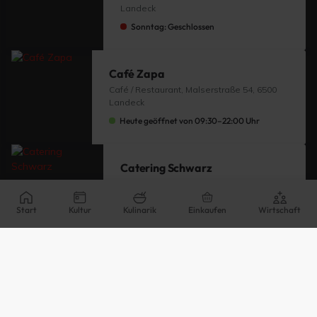
Landeck
Sonntag: Geschlossen
Café Zapa
Café / Restaurant, Malserstraße 54, 6500
Landeck
Heute geöffnet von 09:30–22:00 Uhr
Catering Schwarz
Catering, Graf 151, 6500 Landeck
Heute geöffnet von 08:00–17:00 Uhr
Start
Kultur
Kulinarik
Einkaufen
Wirtschaft
Das Landegger
Restaurant, Malserstraße 31, 6500
Landeck
Heute geöffnet von 09:00–23:00 Uhr