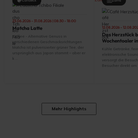
Landeck
Zams
Eduscho Tchibo Filiale
Café Herzstü
23.06.2026 - 31.08.2026 | 08:30 - 18:00
Matcha Latte
12.08.2026 - 12.08.202
Das Herzstück 
Kaffee - Alternative Genuss in
Wochentoaler i
verschiedenen Geschmacksrichtungen
Matcha ist pulverisierter grüner Tee, der
Kühle Getränke, fei
ursprünglich aus Japan stammt – aber er
elektronische Soun
k ...
versorgt die Besuc
Besucher direkt am 
Mehr Highlights