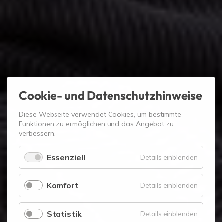
Cookie- und Datenschutzhinweise
Diese Webseite verwendet Cookies, um bestimmte
Funktionen zu ermöglichen und das Angebot zu
verbessern.
Essenziell
für
Details einblenden
Essenzie
Komfort
für
Details einblenden
Komfort
Statistik
für
Details einblenden