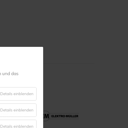
n und das
für
Details einblenden
Essenziell
für
Details einblenden
Komfort
für
Details einblenden