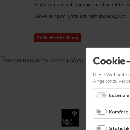
Bist du organisiert, engagiert und bereit für
Bewerbung an: amtsleitung@landeck.gv.at
Stellenbeschreibung
Cookie-
Diese Webseite 
Angebot zu verbe
Essenziel
Komfort
Statistik