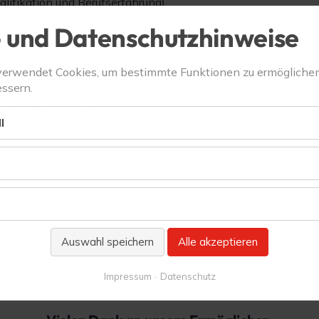
alifikation und Berufserfahrung)
 und Datenschutzhinweise
tarken Teams! 🔨👷👷‍♀️🪚
verwendet Cookies, um bestimmte Funktionen zu ermögliche
ssern.
ger@emueller.at 👍
l
Auswahl speichern
Alle akzeptieren
Impressum
Datenschutz