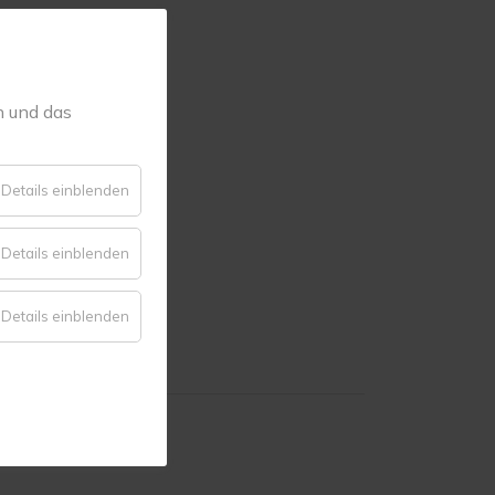
n und das
für
Details einblenden
Essenziell
für
Details einblenden
Komfort
für
Details einblenden
Statistik