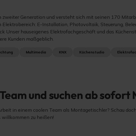
n zweiter Generation und versteht sich mit seinen 170 Mitar
 Elektrobereich: E-Installation, Photovoltaik, Steuerung, B
ck Unser hauseigenes Elektrofachgeschäft und das Küchenst
sere Kunden maßgeblich.
uchtung
Multimedia
KNX
Küchenstudio
Elektrofa
 Team und suchen ab sofort 
beit in einem coolen Team als Montagetischler? Schau doch 
ns willkommen zu heißen!