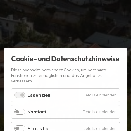
Cookie- und Datenschutzhinweise
Diese Webseite verwendet Cookies, um bestimmte
Funktionen zu ermöglichen und das Angebot zu
verbessern.
Essenziell
für
Details einblenden
Essenzie
Komfort
für
Details einblenden
Betriebe und Akteure in
Komfort
der Region
Statistik
für
Details einblenden