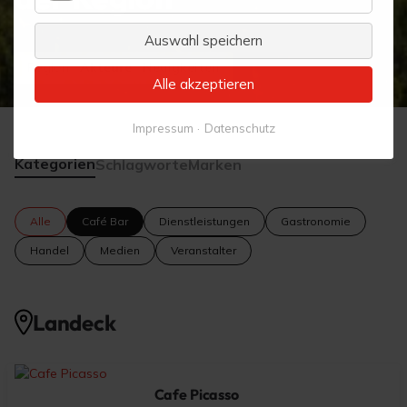
Statistik
Auswahl speichern
Region
Akteure
Neuigkeiten
Alle akzeptieren
Impressum
Datenschutz
Kategorien
Schlagworte
Marken
Alle
Café Bar
Dienstleistungen
Gastronomie
Handel
Medien
Veranstalter
Landeck
Cafe Picasso